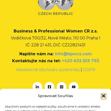
Business & Professional Women CR z.s.
Vodičkova 700/32, Nové Město, 110 00 Praha 1
IČ: 228 21 431, DIČ: CZ22821431
Napište nám na:
info@bpwcz.com
Kontaktujte nás na tel:
+420 602 559 783
Všeobecné obchodní podmínky
|
GDPR
Spravovat Souhlas
Abychom poskytli co nejlepší služby, používáme k ukládání a/nebo
O nás
přístupu k informacím o zařízení, technologie jako jsou soubory