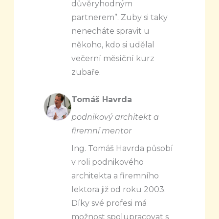
důvěryhodným
partnerem”. Zuby si taky
nenecháte spravit u
někoho, kdo si udělal
večerní měsíční kurz
zubaře.
Tomáš Havrda
podnikový architekt a
firemní mentor
Ing. Tomáš Havrda působí
v roli podnikového
architekta a firemního
lektora již od roku 2003.
Díky své profesi má
možnost spolupracovat s