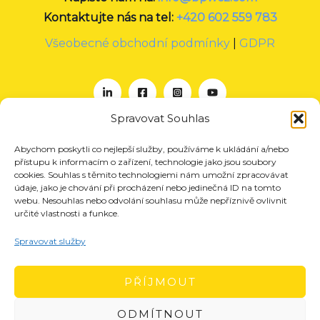
Kontaktujte nás na tel:
+420 602 559 783
Všeobecné obchodní podmínky
|
GDPR
Spravovat Souhlas
Abychom poskytli co nejlepší služby, používáme k ukládání a/nebo
O nás
přístupu k informacím o zařízení, technologie jako jsou soubory
Projekty
cookies. Souhlas s těmito technologiemi nám umožní zpracovávat
údaje, jako je chování při procházení nebo jedinečná ID na tomto
Členství
webu. Nesouhlas nebo odvolání souhlasu může nepříznivě ovlivnit
určité vlastnosti a funkce.
Akce
Aktuality
Spravovat služby
Pro média
Kontakt
PŘÍJMOUT
ODMÍTNOUT