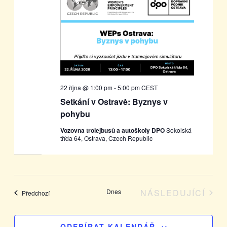
22 října @ 1:00 pm
-
5:00 pm
CEST
Setkání v Ostravě: Byznys v
pohybu
Vozovna trolejbusů a autoškoly DPO
Sokolská
třída 64, Ostrava, Czech Republic
Dnes
NÁSLEDUJÍCÍ
Akce
Předchozí
AKCE
ODEBÍRAT KALENDÁŘ