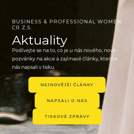
BUSINESS & PROFESSIONAL WOMEN
CR Z.S.
Aktuality
Podívejte se na to, co je u nás nového, nové
pozvánky na akce a zajímavé články, které o
nás napsali v tisku
NEJNOVĚJŠÍ ČLÁNKY
NAPSALI O NÁS
TISKOVÉ ZPRÁVY