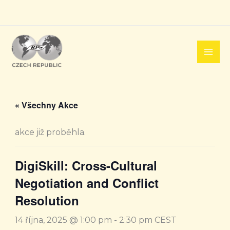
Přeskočit
na
obsah
« Všechny Akce
akce již proběhla.
DigiSkill: Cross-Cultural
Negotiation and Conflict
Resolution
14 října, 2025 @ 1:00 pm
-
2:30 pm
CEST