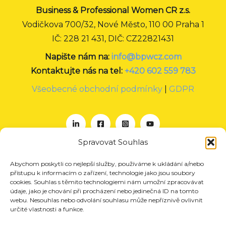
Business & Professional Women CR z.s.
Vodičkova 700/32, Nové Město, 110 00 Praha 1
IČ: 228 21 431, DIČ: CZ22821431
Napište nám na:
info@bpwcz.com
Kontaktujte nás na tel:
+420 602 559 783
Všeobecné obchodní podmínky
|
GDPR
Spravovat Souhlas
Abychom poskytli co nejlepší služby, používáme k ukládání a/nebo
O nás
přístupu k informacím o zařízení, technologie jako jsou soubory
Projekty
cookies. Souhlas s těmito technologiemi nám umožní zpracovávat
údaje, jako je chování při procházení nebo jedinečná ID na tomto
Členství
webu. Nesouhlas nebo odvolání souhlasu může nepříznivě ovlivnit
určité vlastnosti a funkce.
Akce
Aktuality