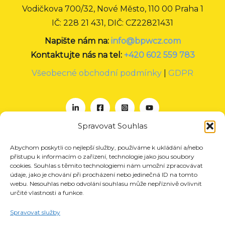
Vodičkova 700/32, Nové Město, 110 00 Praha 1
IČ: 228 21 431, DIČ: CZ22821431
Napište nám na:
info@bpwcz.com
Kontaktujte nás na tel:
+420 602 559 783
Všeobecné obchodní podmínky
|
GDPR
Spravovat Souhlas
Abychom poskytli co nejlepší služby, používáme k ukládání a/nebo
O nás
přístupu k informacím o zařízení, technologie jako jsou soubory
Projekty
cookies. Souhlas s těmito technologiemi nám umožní zpracovávat
údaje, jako je chování při procházení nebo jedinečná ID na tomto
Členství
webu. Nesouhlas nebo odvolání souhlasu může nepříznivě ovlivnit
určité vlastnosti a funkce.
Akce
Aktuality
Spravovat služby
Pro média