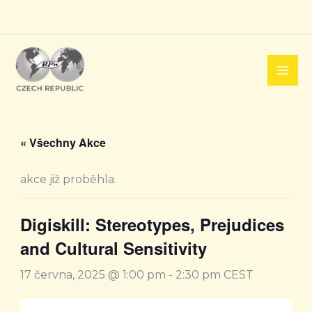
Přeskočit
na
obsah
« Všechny Akce
akce již proběhla.
Digiskill: Stereotypes, Prejudices
and Cultural Sensitivity
17 června, 2025 @ 1:00 pm
-
2:30 pm
CEST