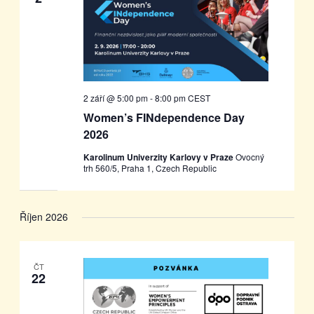
Akce
2 září @ 5:00 pm
-
8:00 pm
CEST
Women’s FINdependence Day
2026
Karolinum Univerzity Karlovy v Praze
Ovocný
trh 560/5, Praha 1, Czech Republic
Říjen 2026
ČT
22