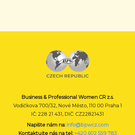
Business & Professional Women CR z.s.
Vodičkova 700/32, Nové Město, 110 00 Praha 1
IČ: 228 21 431, DIČ: CZ22821431
Napište nám na:
info@bpwcz.com
Kontaktujte nás na tel:
+420 602 559 783