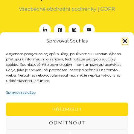
Všeobecné obchodní podmínky
|
GDPR
Spravovat Souhlas
Abychom poskytli co nejlepší služby, používáme k ukládání a/nebo
O nás
přístupu k informacím o zařízení, technologie jako jsou soubory
Projekty
cookies. Souhlas s těmito technologiemi nám umožní zpracovávat
údaje, jako je chování při procházení nebo jedinečná ID na tomto
Členství
webu. Nesouhlas nebo odvolání souhlasu může nepříznivě ovlivnit
určité vlastnosti a funkce.
Akce
Aktuality
Spravovat služby
Pro média
Kontakt
PŘÍJMOUT
ODMÍTNOUT