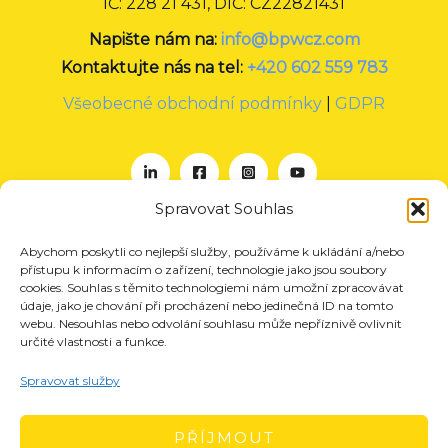
IČ: 228 21 431, DIČ: CZ22821431
Napište nám na:
info@bpwcz.com
Kontaktujte nás na tel:
+420 602 559 783
Všeobecné obchodní podmínky
|
GDPR
Spravovat Souhlas
Abychom poskytli co nejlepší služby, používáme k ukládání a/nebo
O nás
přístupu k informacím o zařízení, technologie jako jsou soubory
Projekty
cookies. Souhlas s těmito technologiemi nám umožní zpracovávat
údaje, jako je chování při procházení nebo jedinečná ID na tomto
Členství
webu. Nesouhlas nebo odvolání souhlasu může nepříznivě ovlivnit
určité vlastnosti a funkce.
Akce
Aktuality
Spravovat služby
Pro média
Kontakt
PŘÍJMOUT