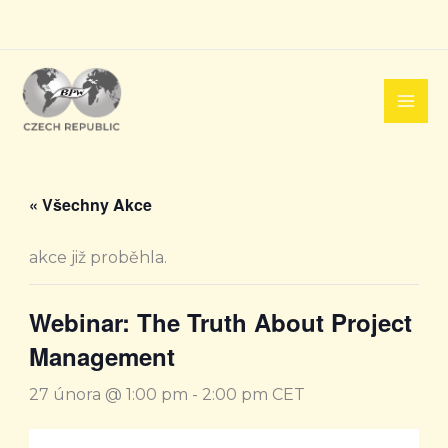
Přeskočit
na
obsah
« Všechny Akce
akce již proběhla.
Webinar: The Truth About Project
Management
27 února @ 1:00 pm
-
2:00 pm
CET