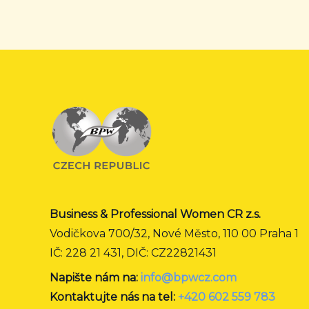
Business & Professional Women CR z.s.
Vodičkova 700/32, Nové Město, 110 00 Praha 1
IČ: 228 21 431, DIČ: CZ22821431
Napište nám na:
info@bpwcz.com
Kontaktujte nás na tel:
+420 602 559 783