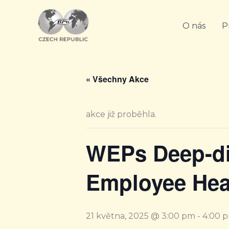
Přeskočit
na
O nás
P
obsah
« Všechny Akce
akce již proběhla.
WEPs Deep-di
Employee Hea
21 května, 2025 @ 3:00 pm
-
4:00 