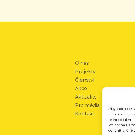
O nás
Projekty
Členství
Akce
Aktuality
Pro média
Abychom poskyt
Kontakt
informacím o za
technologiemi 
jedinečná ID n
ovlivnit určité 