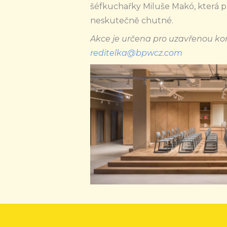
šéfkuchařky Miluše Makó, která př
neskutečně chutné.
Akce je určena pro uzavřenou k
reditelka@bpwcz.com