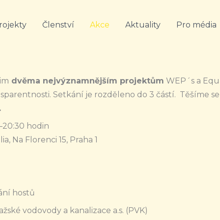
rojekty
Členství
Akce
Aktuality
Pro média
šim
dvěma nejvýznamnějším projektům
WEP´s a Equal
parentnosti. Setkání je rozděleno do 3 částí. Těšíme s
.
0–20:30 hodin
ia, Na Florenci 15, Praha 1
tání hostů
Pražské vodovody a kanalizace a.s. (PVK)