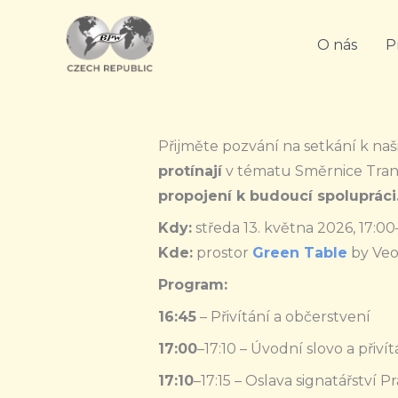
Přeskočit
na
O nás
P
obsah
Přijměte pozvání na setkání k na
protínají
v tématu Směrnice Trans
propojení k budoucí spolupráci
Kdy:
středa 13. května 2026, 17:0
Kde:
prostor
Green Table
by Veol
Program:
16:45
– Přivítání a občerstvení
17:00
–17:10 – Úvodní slovo a přiví
17:10
–17:15 – Oslava signatářství 