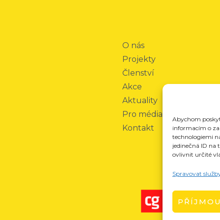
O nás
Projekty
Členství
Akce
Aktuality
Pro média
Abychom poskytli
Kontakt
informacím o zař
technologiemi n
jedinečná ID na
ovlivnit určité vl
Spravovat služb
PŘÍJMO