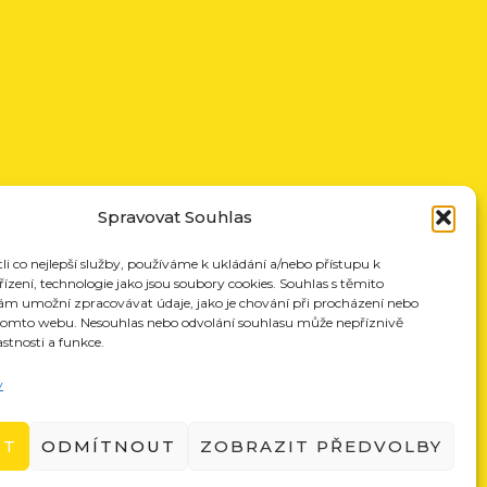
Spravovat Souhlas
 co nejlepší služby, používáme k ukládání a/nebo přístupu k
ízení, technologie jako jsou soubory cookies. Souhlas s těmito
ám umožní zpracovávat údaje, jako je chování při procházení nebo
 tomto webu. Nesouhlas nebo odvolání souhlasu může nepříznivě
astnosti a funkce.
y
UT
ODMÍTNOUT
ZOBRAZIT PŘEDVOLBY