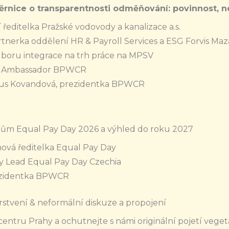
rnice o transparentnosti odměňování: povinnost, ne
ředitelka Pražské vodovody a kanalizace a.s.
rtnerka oddělení HR & Payroll Services a ESG Forvis Maz
dboru integrace na trh práce na MPSV
Ps Ambassador BPWCR
us Kovandová, prezidentka BPWCR
ům Equal Pay Day 2026 a výhled do roku 2027
ová ředitelka Equal Pay Day
ry Lead Equal Pay Day Czechia
ezidentka BPWCR
stvení & neformální diskuze a propojení
 centru Prahy a ochutnejte s námi originální pojetí vege