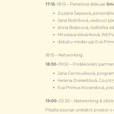
17:15
–18:15 – Panelová diskuse
Smě
Zuzana Šepsová, personální 
Jana Boštíková, vedoucí pa
Anna Brabcová, ředitelka o
Miroslava Křivánková, WE
debatu moderuje Eva Prim
18:15 – Networking
18:30
–19:00 –
Poděkování partner
Jana Černoušková, program
Helena Dreiseitlová, Count
Eva Primus Kovandová, pr
19:00
–20:30 –
Networking & občer
Přijďte poznat unikátní prostor v