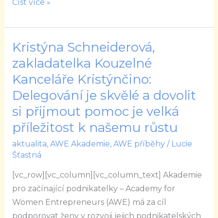
Číst více »
podtrhne
jejich
jedinečný
Kristýna Schneiderová,
Kristýna
styl
Schneiderová,
zakladatelka Kouzelné
v
zakladatelka
Kanceláře Kristýnčino:
každé
Kouzelné
roli
Delegování je skvělé a dovolit
Kanceláře
si přijmout pomoc je velká
Kristýnčino:
příležitost k našemu růstu
Delegování
je
aktualita
,
AWE Akademie
,
AWE příběhy
/
Lucie
skvělé
Šťastná
a
[vc_row][vc_column][vc_column_text] Akademie
dovolit
pro začínající podnikatelky – Academy for
si
Women Entrepreneurs (AWE) má za cíl
přijmout
podporovat ženy v rozvoji jejich podnikatelských