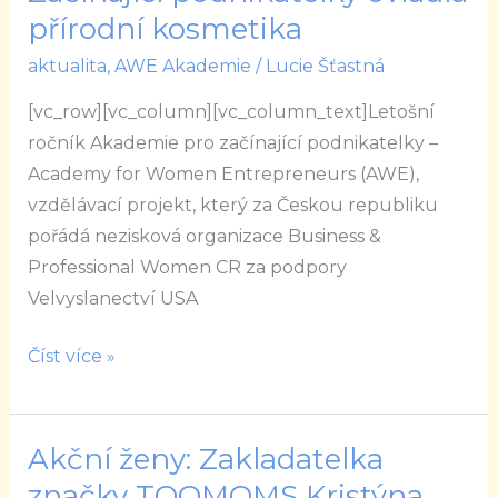
podnikatelky
přírodní kosmetika
ovládla
aktualita
,
AWE Akademie
/
Lucie Šťastná
přírodní
[vc_row][vc_column][vc_column_text]Letošní
kosmetika
ročník Akademie pro začínající podnikatelky –
Academy for Women Entrepreneurs (AWE),
vzdělávací projekt, který za Českou republiku
pořádá nezisková organizace Business &
Professional Women CR za podpory
Velvyslanectví USA
Číst více »
Akční ženy: Zakladatelka
Akční
ženy:
značky TOOMOMS Kristýna