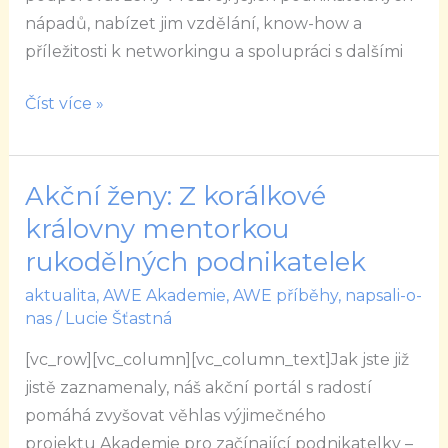
pomoc
nápadů, nabízet jim vzdělání, know-how a
je
příležitosti k networkingu a spolupráci s dalšími
velká
příležitost
Číst více »
k
našemu
růstu
Akční ženy: Z korálkové
Akční
ženy:
královny mentorkou
Z
rukodělných podnikatelek
korálkové
aktualita
,
AWE Akademie
,
AWE příběhy
,
napsali-o-
královny
nas
/
Lucie Šťastná
mentorkou
[vc_row][vc_column][vc_column_text]Jak jste již
rukodělných
jistě zaznamenaly, náš akční portál s radostí
podnikatelek
pomáhá zvyšovat věhlas výjimečného
projektu Akademie pro začínající podnikatelky –