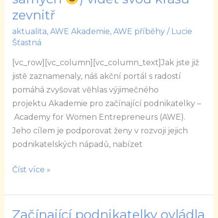
Eliška
zevnitř
Stofferová:
Naší
aktualita
,
AWE Akademie
,
AWE příběhy
/
Lucie
Šťastná
vizí
je
[vc_row][vc_column][vc_column_text]Jak jste již
naučit
jistě zaznamenaly, náš akční portál s radostí
ženy
pomáhá zvyšovat věhlas výjimečného
(včetně
projektu Akademie pro začínající podnikatelky –
nás
Academy for Women Entrepreneurs (AWE).
samých
Jeho cílem je podporovat ženy v rozvoji jejich
podnikatelských nápadů, nabízet
)
vidět
Číst více »
svou
krásu
zevnitř
Začínající podnikatelky ovládla
Začínající