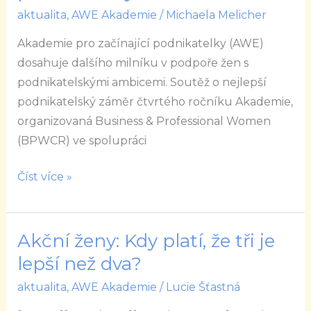
aktualita
,
AWE Akademie
/
Michaela Melicher
Akademie pro začínající podnikatelky (AWE)
dosahuje dalšího milníku v podpoře žen s
podnikatelskými ambicemi. Soutěž o nejlepší
podnikatelský záměr čtvrtého ročníku Akademie,
organizovaná Business & Professional Women
(BPWCR) ve spolupráci
Číst více »
Akční ženy: Kdy platí, že tři je
Akční
ženy:
lepší než dva?
Kdy
aktualita
,
AWE Akademie
/
Lucie Šťastná
platí,