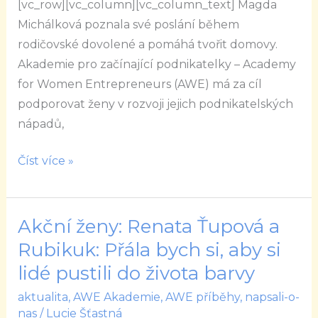
[vc_row][vc_column][vc_column_text] Magda
že
Michálková poznala své poslání během
tři
rodičovské dovolené a pomáhá tvořit domovy.
je
Akademie pro začínající podnikatelky – Academy
lepší
for Women Entrepreneurs (AWE) má za cíl
než
podporovat ženy v rozvoji jejich podnikatelských
dva?
nápadů,
Číst více »
Akční ženy: Renata Ťupová a
Akční
ženy:
Rubikuk: Přála bych si, aby si
Renata
lidé pustili do života barvy
Ťupová
aktualita
,
AWE Akademie
,
AWE příběhy
,
napsali-o-
a
nas
/
Lucie Šťastná