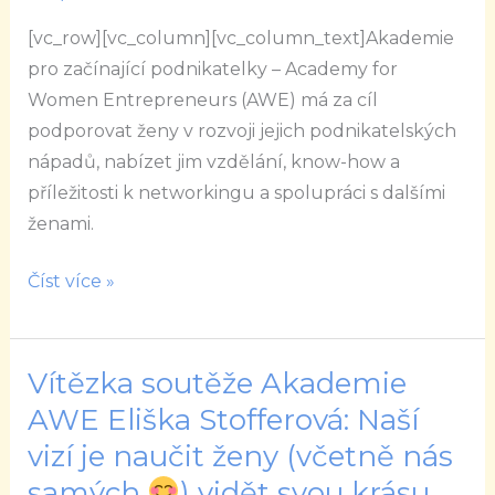
Rubikuk:
[vc_row][vc_column][vc_column_text]Akademie
Přála
pro začínající podnikatelky – Academy for
bych
Women Entrepreneurs (AWE) má za cíl
si,
podporovat ženy v rozvoji jejich podnikatelských
aby
nápadů, nabízet jim vzdělání, know-how a
si
příležitosti k networkingu a spolupráci s dalšími
lidé
ženami.
pustili
do
Číst více »
života
barvy
Vítězka soutěže Akademie
Vítězka
soutěže
AWE Eliška Stofferová: Naší
Akademie
vizí je naučit ženy (včetně nás
AWE
samých
) vidět svou krásu