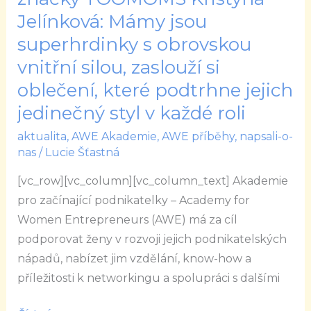
Zakladatelka
Jelínková: Mámy jsou
značky
superhrdinky s obrovskou
TOOMOMS
vnitřní silou, zaslouží si
Kristýna
oblečení, které podtrhne jejich
Jelínková:
jedinečný styl v každé roli
Mámy
jsou
aktualita
,
AWE Akademie
,
AWE příběhy
,
napsali-o-
superhrdinky
nas
/
Lucie Šťastná
s
[vc_row][vc_column][vc_column_text] Akademie
obrovskou
pro začínající podnikatelky – Academy for
vnitřní
Women Entrepreneurs (AWE) má za cíl
silou,
podporovat ženy v rozvoji jejich podnikatelských
zaslouží
nápadů, nabízet jim vzdělání, know-how a
si
příležitosti k networkingu a spolupráci s dalšími
oblečení,
které