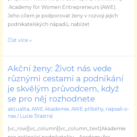
Academy for Women Entrepreneurs (AWE).
Jeho cílem je podporovat ženy v rozvoji jejich
podnikatelských nápadů, nabízet
Číst více »
Akční ženy: Život nás vede
Akční
ženy:
různými cestami a podnikání
Život
je skvělým průvodcem, když
nás
se pro něj rozhodnete
vede
aktualita
,
AWE Akademie
,
AWE příběhy
,
napsali-o-
různými
nas
/
Lucie Šťastná
cestami
a
[vc_row][vc_column][vc_column_text]Akademie
podnikání