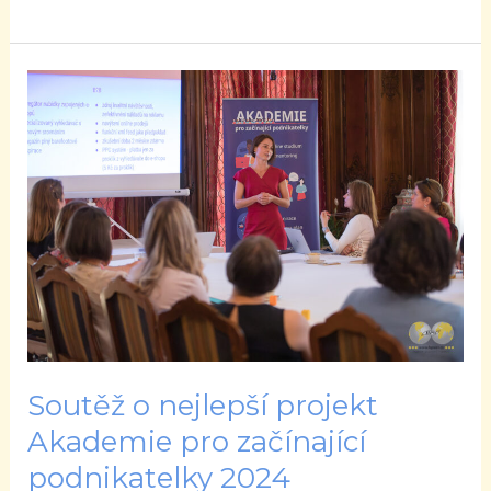
Soutěž
o
nejlepší
projekt
Akademie
pro
začínající
podnikatelky
2024
Soutěž o nejlepší projekt
Akademie pro začínající
podnikatelky 2024