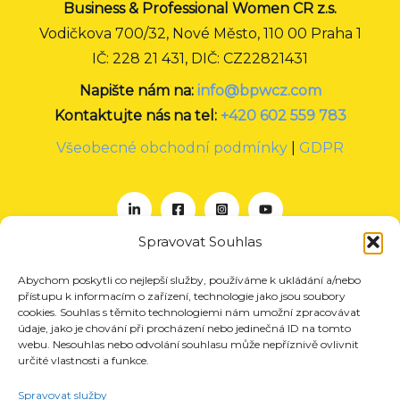
Business & Professional Women CR z.s.
Vodičkova 700/32, Nové Město, 110 00 Praha 1
IČ: 228 21 431, DIČ: CZ22821431
Napište nám na:
info@bpwcz.com
Kontaktujte nás na tel:
+420 602 559 783
Všeobecné obchodní podmínky
|
GDPR
Spravovat Souhlas
Abychom poskytli co nejlepší služby, používáme k ukládání a/nebo
O nás
přístupu k informacím o zařízení, technologie jako jsou soubory
Projekty
cookies. Souhlas s těmito technologiemi nám umožní zpracovávat
údaje, jako je chování při procházení nebo jedinečná ID na tomto
Členství
webu. Nesouhlas nebo odvolání souhlasu může nepříznivě ovlivnit
určité vlastnosti a funkce.
Akce
Aktuality
Spravovat služby