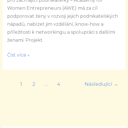
pro začínající podnikatelky – Academy for
je
Women Entrepreneurs (AWE) má za cíl
skvělým
podporovat ženy v rozvoji jejich podnikatelských
průvodcem,
nápadů, nabízet jim vzdělání, know-how a
když
příležitosti k networkingu a spolupráci s dalšími
se
ženami. Projekt
pro
něj
Číst více »
rozhodnete
1
2
…
4
Následující
→