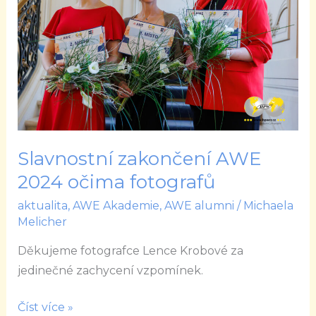
2024
očima
fotografů
Slavnostní zakončení AWE
2024 očima fotografů
aktualita
,
AWE Akademie
,
AWE alumni
/
Michaela
Melicher
Děkujeme fotografce Lence Krobové za
jedinečné zachycení vzpomínek.
Číst více »