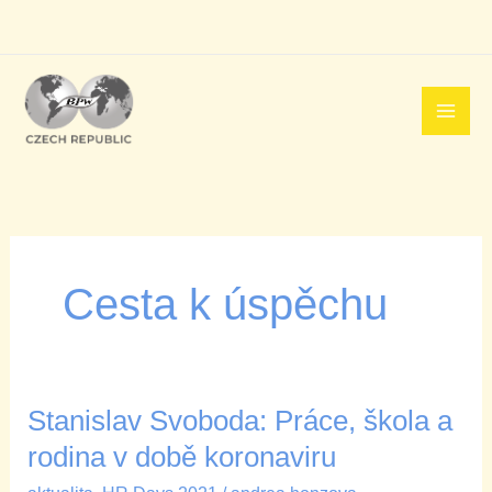
Přeskočit
na
obsah
Cesta k úspěchu
Stanislav Svoboda: Práce, škola a
Stanislav
Svoboda:
rodina v době koronaviru
Práce,