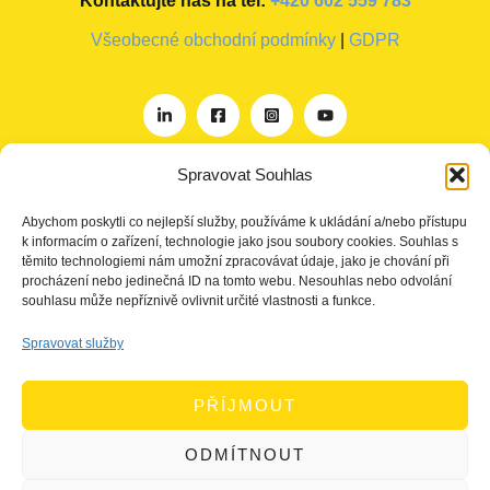
Kontaktujte nás na tel:
+420 602 559 783
Všeobecné obchodní podmínky
|
GDPR
Spravovat Souhlas
O nás
Abychom poskytli co nejlepší služby, používáme k ukládání a/nebo přístupu
Projekty
k informacím o zařízení, technologie jako jsou soubory cookies. Souhlas s
těmito technologiemi nám umožní zpracovávat údaje, jako je chování při
Členství
procházení nebo jedinečná ID na tomto webu. Nesouhlas nebo odvolání
souhlasu může nepříznivě ovlivnit určité vlastnosti a funkce.
Akce
Aktuality
Spravovat služby
Pro média
Kontakt
PŘÍJMOUT
ODMÍTNOUT