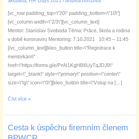
aktualita
,
HR Days 2021
/
andrea.honzova
škola
[vc_row padding_top=\“20\“ padding_bottom=\“10\“]
a
[vc_column width=\“2/3\“][vc_column_text]
rodina
Mentor: Stanislav Svoboda Téma: Práce, škola a rodina
v
v době koronaviru Mentoring: 7.10.2021 10:45 – 11:45
době
[/vc_column_text][kleo_button title=\“Registrace k
koronaviru
mentorkám\“
href=\“https://forms.gle/PnN1KgHB6UyTqJDJ9\“
target=\“_blank\“ style=\“primary\“ position=\“center\“
size=\“lg\“ icon=\“0\“][kleo_button title=\“Vstup na […]
Číst více »
Cesta k úspěchu firemním členem
Cesta
k
BPWCR