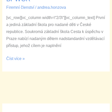
úspěchu
Firemní členství
/
andrea.honzova
firemním
[vc_row][vc_column width=\“2/3\“][vc_column_text] První
členem
a jediná základní škola pro nadané děti v České
BPWCR
republice. Soukromá základní škola Cesta k úspěchu v
Praze nabízí nadaným dětem nadstandardní vzdělávací
přístup, jehož cílem je naplnění
Číst více »