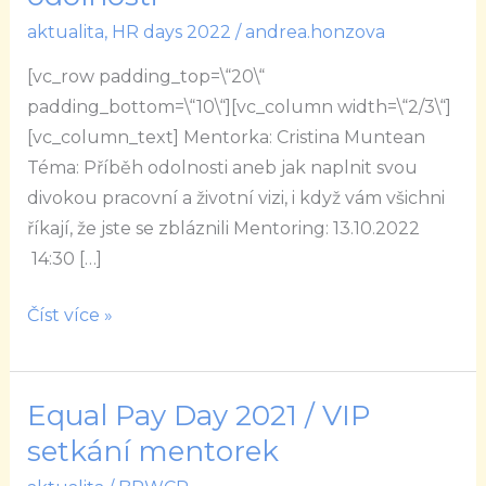
Příběh
aktualita
,
HR days 2022
/
andrea.honzova
odolnosti
[vc_row padding_top=\“20\“
padding_bottom=\“10\“][vc_column width=\“2/3\“]
[vc_column_text] Mentorka: Cristina Muntean
Téma: Příběh odolnosti aneb jak naplnit svou
divokou pracovní a životní vizi, i když vám všichni
říkají, že jste se zbláznili Mentoring: 13.10.2022
14:30 […]
Číst více »
Equal Pay Day 2021 / VIP
Equal
Pay
setkání mentorek
Day