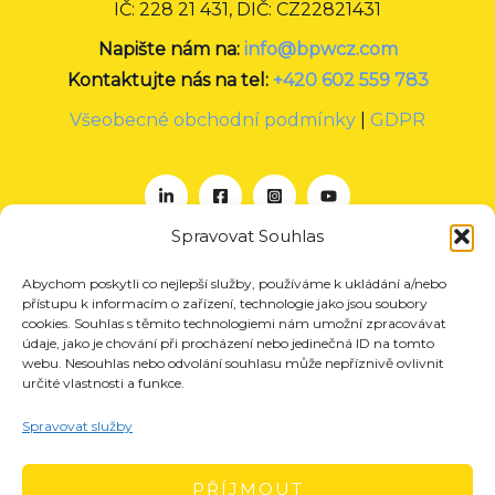
IČ: 228 21 431, DIČ: CZ22821431
Napište nám na:
info@bpwcz.com
Kontaktujte nás na tel:
+420 602 559 783
Všeobecné obchodní podmínky
|
GDPR
Spravovat Souhlas
Abychom poskytli co nejlepší služby, používáme k ukládání a/nebo
O nás
přístupu k informacím o zařízení, technologie jako jsou soubory
Projekty
cookies. Souhlas s těmito technologiemi nám umožní zpracovávat
údaje, jako je chování při procházení nebo jedinečná ID na tomto
Členství
webu. Nesouhlas nebo odvolání souhlasu může nepříznivě ovlivnit
určité vlastnosti a funkce.
Akce
Aktuality
Spravovat služby
Pro média
Kontakt
PŘÍJMOUT