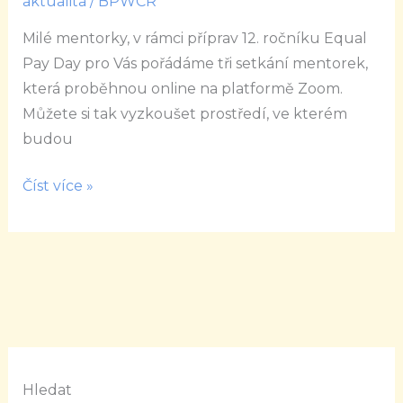
aktualita
/
BPWCR
2021
Milé mentorky, v rámci příprav 12. ročníku Equal
/
Pay Day pro Vás pořádáme tři setkání mentorek,
VIP
která proběhnou online na platformě Zoom.
setkání
Můžete si tak vyzkoušet prostředí, ve kterém
mentorek
budou
Číst více »
Hledat