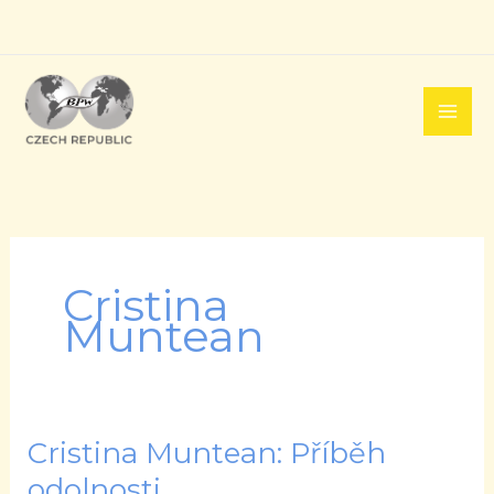
Přeskočit
na
obsah
Cristina
Muntean
Cristina Muntean: Příběh
Cristina
Muntean:
odolnosti