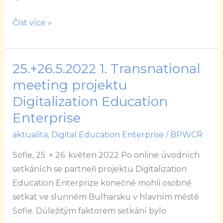
Číst více »
25.+26.5.2022 1. Transnational
25.+26.5.2022
1.
meeting projektu
Transnational
Digitalization Education
meeting
Enterprise
projektu
aktualita
,
Digital Education Enterprise
/
BPWCR
Digitalization
Education
Sofie, 25. + 26. květen 2022 Po online úvodních
Enterprise
setkáních se partneři projektu Digitalization
Education Enterprize konečně mohli osobně
setkat ve slunném Bulharsku v hlavním městě
Sofie. Důležitým faktorem setkání bylo