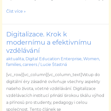
Číst více »
Digitalizace. Krok k
Digitalizace.
Krok
modernímu a efektivnímu
k
vzdělávání
modernímu
aktualita
,
Digital Education Enterprise
,
Women,
a
families, careers
/
Lucie Šťastná
efektivnímu
[vc_row][vc_column][vc_column_text]Vstup do
vzdělávání
digitální éry zásadně ovlivňuje všechny aspekty
našeho života, včetně vzdělávání. Digitalizace
vzdělávacích institucí přináší širokou škálu výhod
a přínosů pro studenty, pedagogy i celou
společnost. Tento článek se