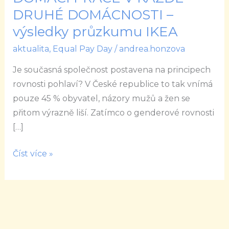
NA
DRUHÉ DOMÁCNOSTI –
STAROSTI
výsledky průzkumu IKEA
DOMÁCÍ
aktualita
,
Equal Pay Day
/
andrea.honzova
PRÁCE
V
Je současná společnost postavena na principech
KAŽDÉ
rovnosti pohlaví? V České republice to tak vnímá
DRUHÉ
pouze 45 % obyvatel, názory mužů a žen se
DOMÁCNOSTI
přitom výrazně liší. Zatímco o genderové rovnosti
–
[…]
výsledky
průzkumu
Číst více »
IKEA