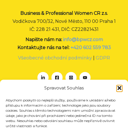
Business & Professional Women CR z.s.
Vodičkova 700/32, Nové Město, 110 00 Praha 1
IČ: 228 21 431, DIČ: CZ22821431
Napište nám na:
info@bpwcz.com
Kontaktujte nás na tel:
+420 602 559 783
Všeobecné obchodní podmínky
|
GDPR
Spravovat Souhlas
Abychom poskytli co nejlepší služby, používáme k ukládání a/nebo
O nás
přístupu k informacím o zařízení, technologie jako jsou soubory
Projekty
cookies. Souhlas s těmito technologiemi nám umožní zpracovávat
údaje, jako je chování při procházení nebo jedinečná ID na tomto
Členství
webu. Nesouhlas nebo odvolání souhlasu může nepříznivě ovlivnit
určité vlastnosti a funkce.
Akce