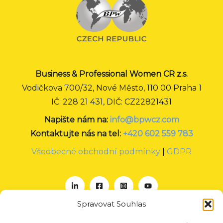
Business & Professional Women CR z.s.
Vodičkova 700/32, Nové Město, 110 00 Praha 1
IČ: 228 21 431, DIČ: CZ22821431
Napište nám na:
info@bpwcz.com
Kontaktujte nás na tel:
+420 602 559 783
Všeobecné obchodní podmínky
|
GDPR
Spravovat Souhlas