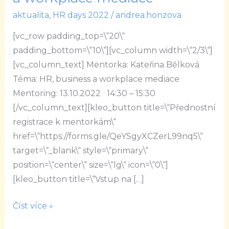
HR,
aktualita
,
HR days 2022
/
andrea.honzova
business
[vc_row padding_top=\“20\“
a
padding_bottom=\“10\“][vc_column width=\“2/3\“]
workplace
[vc_column_text] Mentorka: Kateřina Bělková
mediace
Téma: HR, business a workplace mediace
Mentoring: 13.10.2022 14:30 – 15:30
[/vc_column_text][kleo_button title=\“Přednostní
registrace k mentorkám\“
href=\“https://forms.gle/QeYSgyXCZerL99nq5\“
target=\“_blank\“ style=\“primary\“
position=\“center\“ size=\“lg\“ icon=\“0\“]
[kleo_button title=\“Vstup na […]
Číst více »