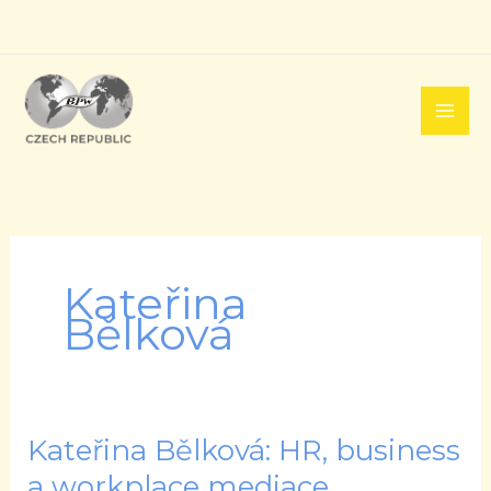
Přeskočit
na
obsah
Kateřina
Bělková
Kateřina Bělková: HR, business
Kateřina
Bělková:
a workplace mediace