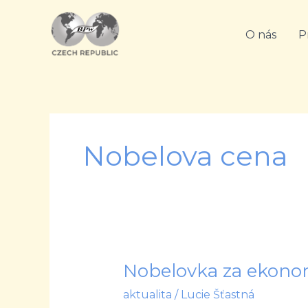
Přeskočit
na
O nás
P
obsah
Nobelova cena
Nobelovka za ekonom
Nobelovka
za
aktualita
/
Lucie Šťastná
ekonomii