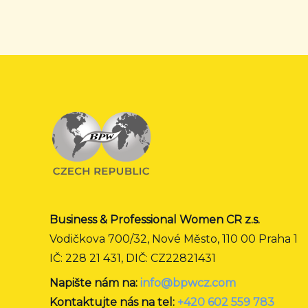
Business & Professional Women CR z.s.
Vodičkova 700/32, Nové Město, 110 00 Praha 1
IČ: 228 21 431, DIČ: CZ22821431
Napište nám na:
info@bpwcz.com
Kontaktujte nás na tel:
+420 602 559 783