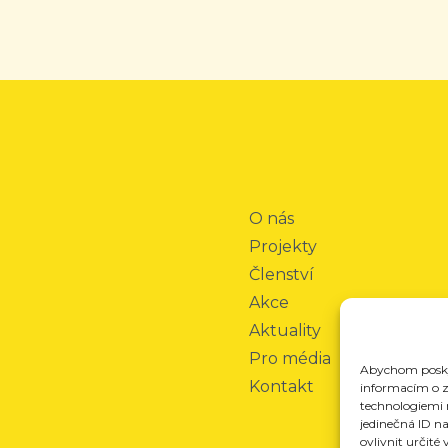
O nás
Projekty
Členství
Akce
Aktuality
Pro média
Abychom poskyt
Kontakt
informacím o za
technologiemi 
jedinečná ID n
ovlivnit určité 