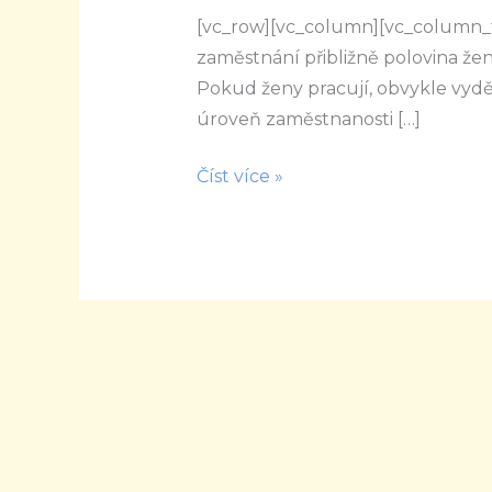
[vc_row][vc_column][vc_column_
pro
zaměstnání přibližně polovina že
ženy
Pokud ženy pracují, obvykle vydě
úroveň zaměstnanosti […]
Číst více »