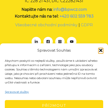
IČ: 228 21 431, DIČ: CZ22821431
Napište nám na:
info@bpwcz.com
Kontaktujte nás na tel:
+420 602 559 783
Všeobecné obchodní podmínky
|
GDPR
Spravovat Souhlas
Abychom poskytli co nejlepší služby, používáme k ukládání a/nebo
O nás
přístupu k informacím o zařízení, technologie jako jsou soubory
Projekty
cookies. Souhlas s těmito technologiemi nám umožní zpracovávat
údaje, jako je chování při procházení nebo jedinečná ID na tomto
Členství
webu. Nesouhlas nebo odvolání souhlasu může nepříznivě ovlivnit
určité vlastnosti a funkce.
Akce
Aktuality
Spravovat služby
Pro média
Kontakt
PŘÍJMOUT