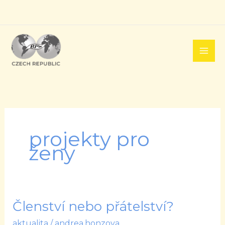
Přeskočit
na
obsah
projekty pro
ženy
Členství nebo přátelství?
Členství
nebo
aktualita
/
andrea.honzova