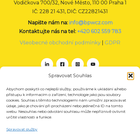
Vodičkova 700/32, Nové Město, 110 00 Praha 1
IČ: 228 21 431, DIČ: CZ22821431
Napište nám na:
info@bpwcz.com
Kontaktujte nás na tel:
+420 602 559 783
Všeobecné obchodní podmínky
|
GDPR
Spravovat Souhlas
Abychom poskytli co nejlepší služby, používáme k ukládání a/nebo
O nás
přístupu k informacím o zařízení, technologie jako jsou soubory
Projekty
cookies. Souhlas s těmito technologiemi nám umožní zpracovávat
údaje, jako je chování při procházení nebo jedinečná ID na tomto
Členství
webu. Nesouhlas nebo odvolání souhlasu může nepříznivě ovlivnit
určité vlastnosti a funkce.
Akce
Aktuality
Spravovat služby
Pro média