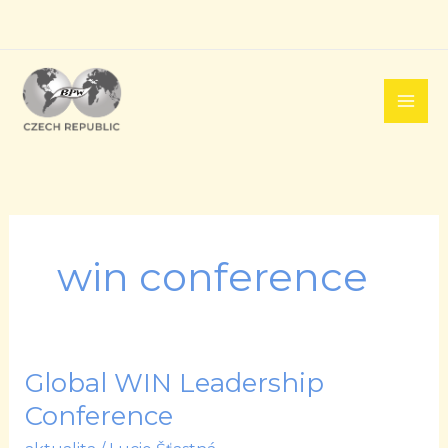
Přeskočit
na
obsah
win conference
Global WIN Leadership
Global
WIN
Conference
Leadership