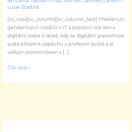
aktualita
,
napsali-o-nas
,
Women, families, careers
/
bez
Lucie Šťastná
omezení
[vc_row][vc_column][vc_column_text] Překlenutí
genderových rozdílů v IT a posílení role žen v
digitální světe V době, kdy se digitální gramotnost
svátá klíčem k úspěchu v profesím životě a je
velkým pomocníkem v […]
Číst více »