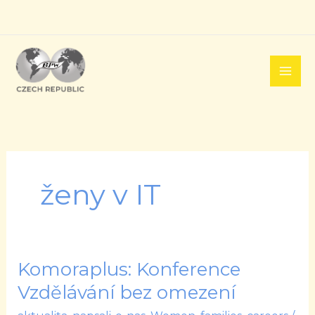
Přeskočit
na
obsah
ženy v IT
Komoraplus: Konference
Komoraplus:
Konference
Vzdělávání bez omezení
Vzdělávání