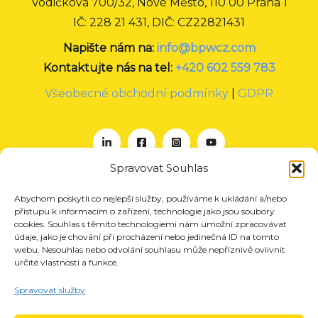
Vodičkova 700/32, Nové Město, 110 00 Praha 1
IČ: 228 21 431, DIČ: CZ22821431
Napište nám na:
info@bpwcz.com
Kontaktujte nás na tel:
+420 602 559 783
Všeobecné obchodní podmínky
|
GDPR
Spravovat Souhlas
Abychom poskytli co nejlepší služby, používáme k ukládání a/nebo
O nás
přístupu k informacím o zařízení, technologie jako jsou soubory
Projekty
cookies. Souhlas s těmito technologiemi nám umožní zpracovávat
údaje, jako je chování při procházení nebo jedinečná ID na tomto
Členství
webu. Nesouhlas nebo odvolání souhlasu může nepříznivě ovlivnit
určité vlastnosti a funkce.
Akce
Aktuality
Spravovat služby
Pro média