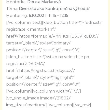
Mentorka:
Denisa Maďarová
Téma:
Diverzita ako konkurenčná výhoda?
Mentoring:
6.10.2021 11:15 – 12:15
[/vc_column_text][kleo_button title=\“Přednostní
registrace k mentorkám\“
href=\“https://forms.gle/PnN1KgHB6UyTqJDJ9\“
target=\“_blank\“ style=\“primary\“
position=\“center\“ size=\“lg\“ icon=\“0\“]
[kleo_button title=\“Vstup na veletrh je po
registraci ZDARMA\“
href=\“https://registrace.hrdays.cz/\“
target=\“_blank\“ style=\“highlight\“
position=\“center\“ size=\“lg\“ icon=\“0\“]
[/vc_column][vc_column width=\“1/3\“]
[vc_single_image image=\“21802\“
img_size=\“medium\“][/vc_column][/vc_row]