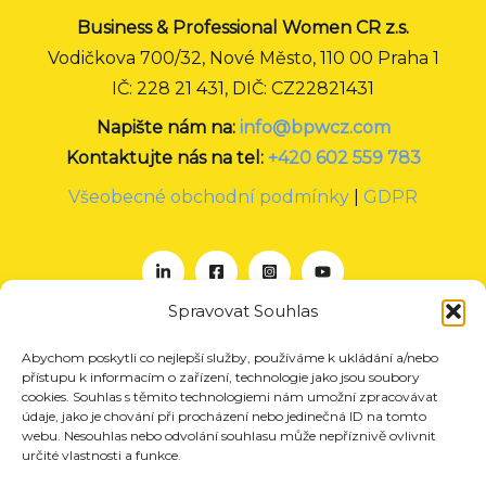
Business & Professional Women CR z.s.
Vodičkova 700/32, Nové Město, 110 00 Praha 1
IČ: 228 21 431, DIČ: CZ22821431
Napište nám na:
info@bpwcz.com
Kontaktujte nás na tel:
+420 602 559 783
Všeobecné obchodní podmínky
|
GDPR
Spravovat Souhlas
Abychom poskytli co nejlepší služby, používáme k ukládání a/nebo
O nás
přístupu k informacím o zařízení, technologie jako jsou soubory
Projekty
cookies. Souhlas s těmito technologiemi nám umožní zpracovávat
údaje, jako je chování při procházení nebo jedinečná ID na tomto
Členství
webu. Nesouhlas nebo odvolání souhlasu může nepříznivě ovlivnit
určité vlastnosti a funkce.
Akce