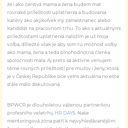
že i ako čerstvá mama a žena budem mať
rovnaké príležitosti uplatnenia a budovania
kariéry ako akýkoľvek iný zamestnanec alebo
kandidát na pracovnom trhu. To ako s aktuálnymi
príležitosťami uplatnenia naložím je už moja
voľba, dôležité však je aby som tú možnosť voľby
ako mama, žena a teda plnohodnotná členka
spoločnosti mala. Aj preto sa aktívne venujem
téme rovných príležitostí pre mužov i ženy, ktorá
je v Českej Republike síce veľmi aktuálna no ešte
stále málo diskutovaná.
BPWCR je dlouholetou váženou partnerkou
profesního veletrhu
HR DAYS
. Naše
mentoringová zóna patří k nejvyhledávanějším.