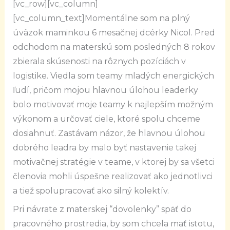
[vc_row][vc_column]
[vc_column_text]Momentálne som na plný
úväzok maminkou 6 mesačnej dcérky Nicol. Pred
odchodom na materskú som posledných 8 rokov
zbierala skúsenosti na rôznych pozíciách v
logistike. Viedla som teamy mladých energických
ľudí, pričom mojou hlavnou úlohou leaderky
bolo motivovať moje teamy k najlepším možným
výkonom a určovať ciele, ktoré spolu chceme
dosiahnuť. Zastávam názor, že hlavnou úlohou
dobrého leadra by malo byť nastavenie takej
motivačnej stratégie v teame, v ktorej by sa všetci
členovia mohli úspešne realizovať ako jednotlivci
a tiež spolupracovať ako silný kolektív.
Pri návrate z materskej “dovolenky” späť do
pracovného prostredia, by som chcela mať istotu,