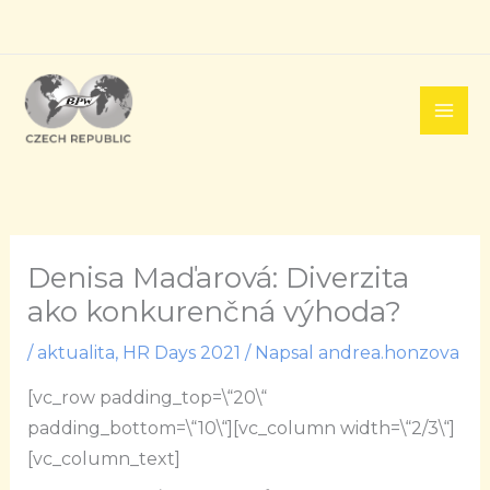
Přeskočit
na
obsah
Denisa Maďarová: Diverzita
ako konkurenčná výhoda?
/
aktualita
,
HR Days 2021
/ Napsal
andrea.honzova
[vc_row padding_top=\“20\“
padding_bottom=\“10\“][vc_column width=\“2/3\“]
[vc_column_text]