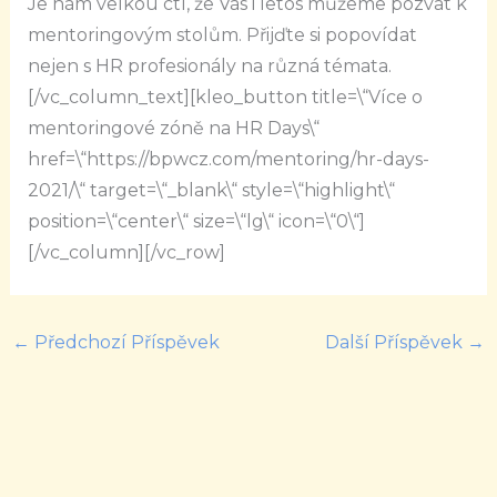
Je nám velkou ctí, že Vás i letos můžeme pozvat k
mentoringovým stolům. Přijďte si popovídat
nejen s HR profesionály na různá témata.
[/vc_column_text][kleo_button title=\“Více o
mentoringové zóně na HR Days\“
href=\“https://bpwcz.com/mentoring/hr-days-
2021/\“ target=\“_blank\“ style=\“highlight\“
position=\“center\“ size=\“lg\“ icon=\“0\“]
[/vc_column][/vc_row]
←
Předchozí Příspěvek
Další Příspěvek
→