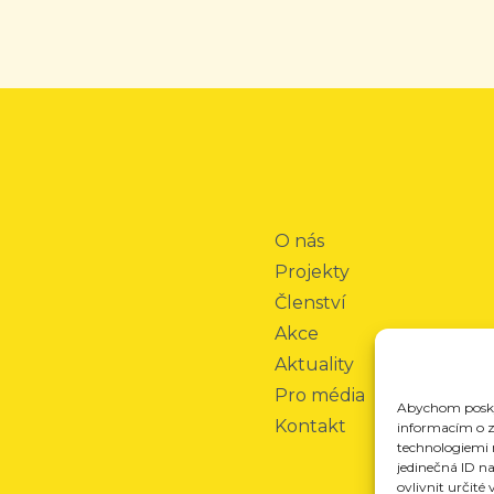
O nás
Projekty
Členství
Akce
Aktuality
Pro média
Abychom poskyt
Kontakt
informacím o za
technologiemi 
jedinečná ID n
ovlivnit určité 