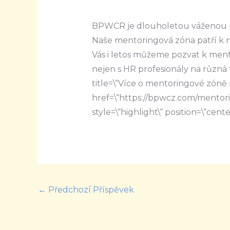
BPWCR je dlouholetou váženou 
Naše mentoringová zóna patří k n
Vás i letos můžeme pozvat k ment
nejen s HR profesionály na různá
title=\“Více o mentoringové zóně 
href=\“https://bpwcz.com/mentorin
style=\“highlight\“ position=\“cente
←
Předchozí Příspěvek