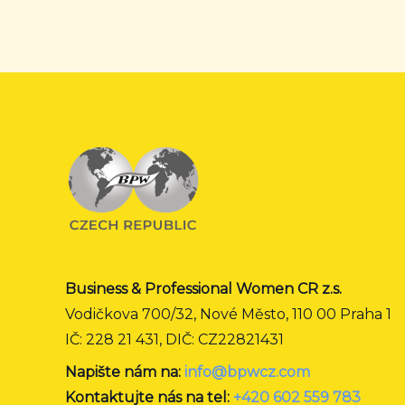
Business & Professional Women CR z.s.
Vodičkova 700/32, Nové Město, 110 00 Praha 1
IČ: 228 21 431, DIČ: CZ22821431
Napište nám na:
info@bpwcz.com
Kontaktujte nás na tel:
+420 602 559 783