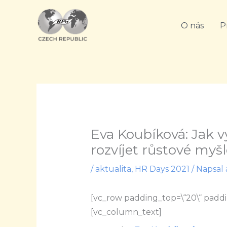
Přeskočit
na
O nás
P
obsah
Eva Koubíková: Jak vy
rozvíjet růstové myšl
/
aktualita
,
HR Days 2021
/ Napsal
[vc_row padding_top=\“20\“ paddi
[vc_column_text]