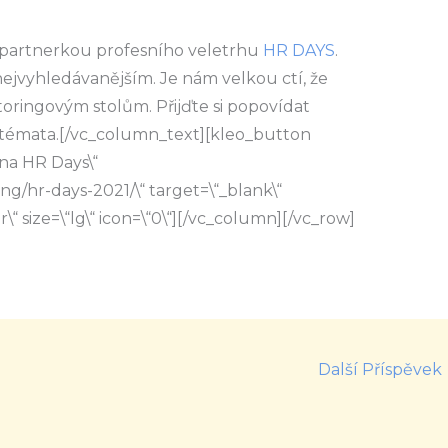
partnerkou profesního veletrhu
HR DAYS
.
ejvyhledávanějším. Je nám velkou ctí, že
oringovým stolům. Přijďte si popovídat
 témata.[/vc_column_text][kleo_button
na HR Days\“
g/hr-days-2021/\“ target=\“_blank\“
r\“ size=\“lg\“ icon=\“0\“][/vc_column][/vc_row]
Další Příspěvek