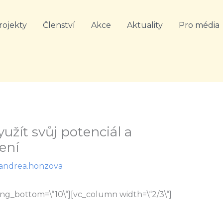
rojekty
Členství
Akce
Aktuality
Pro média
užít svůj potenciál a
ení
andrea.honzova
ng_bottom=\“10\“][vc_column width=\“2/3\“]