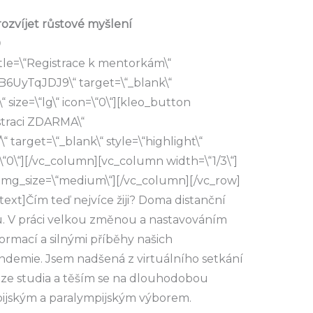
 rozvíjet růstové myšlení
0
tle=\“Registrace k mentorkám\“
B6UyTqJDJ9\“ target=\“_blank\“
“ size=\“lg\“ icon=\“0\“][kleo_button
istraci ZDARMA\“
\“ target=\“_blank\“ style=\“highlight\“
n=\“0\“][/vc_column][vc_column width=\“1/3\“]
 img_size=\“medium\“][/vc_column][/vc_row]
xt]Čím teď nejvíce žiji? Doma distanční
. V práci velkou změnou a nastavováním
rmací a silnými příběhy našich
ndemie. Jsem nadšená z virtuálního setkání
 ze studia a těším se na dlouhodobou
pijským a paralympijským výborem.