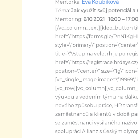
Mentorka:
Eva Koubíková
Téma:
Jak využít svůj potenciál a
Mentoring:
6.10.2021 16:00 – 17:0
[/vc_column_text][kleo_button ti
href=\“https://forms.gle/PnN1KgH
style=\“primary\“ position=\“center\
title=\“Vstup na veletrh je po reg
href=\“https://registrace.hrdays.cz/
position=\“center\“ size=\“lg\“ ico
[vc_single_image image=\“19969\“
[vc_row][vc_column][vc_column_te
výukou a vedením týmu na dálku
nového způsobu práce, HR transfo
zaměstnanců a klientů v době pa
se zaměstnanci vysílaného naživo
spolupráci Allianz s Českým olym