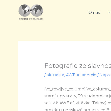
Přeskočit
na
O nás
P
obsah
Fotografie ze slavn
/
aktualita
,
AWE Akademie
/ Naps
[vc_row][vc_column][vc_column_t
státní univerzity, 39 studentek a j
soutěži AWE a 1 vítězka. Takový b
projektu neziskové organizace B