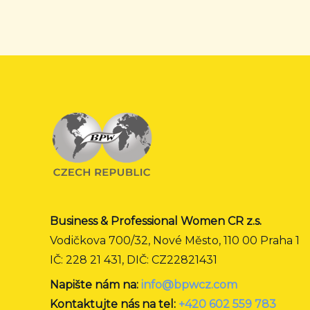
Business & Professional Women CR z.s.
Vodičkova 700/32, Nové Město, 110 00 Praha 1
IČ: 228 21 431, DIČ: CZ22821431
Napište nám na:
info@bpwcz.com
Kontaktujte nás na tel:
+420 602 559 783