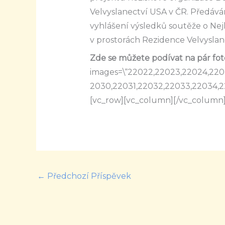
Velvyslanectví USA v ČR. Předává
vyhlášení výsledků soutěže o Nej
v prostorách Rezidence Velvysla
Zde se můžete podívat na pár foto
images=\“22022,22023,22024,220
2030,22031,22032,22033,22034,22
[vc_row][vc_column][/vc_column]
←
Předchozí Příspěvek