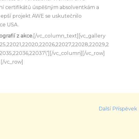
ní certifikátů úspěšným absolventkám a
lepší projekt AWE se uskutečnilo
nce USA.
grafií z akce.
[/vc_column_text][vc_gallery
25,22021,22020,22026,22027,22028,22029,2
035,22036,22037\“][/vc_column][/vc_row]
[/vc_row]
Další Příspěvek