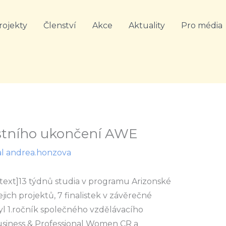
rojekty
Členství
Akce
Aktuality
Pro média
ostního ukončení AWE
al
andrea.honzova
ext]13 týdnů studia v programu Arizonské
ejich projektů, 7 finalistek v závěrečné
yl 1.ročník společného vzdělávacího
usiness & Professional Women CR a