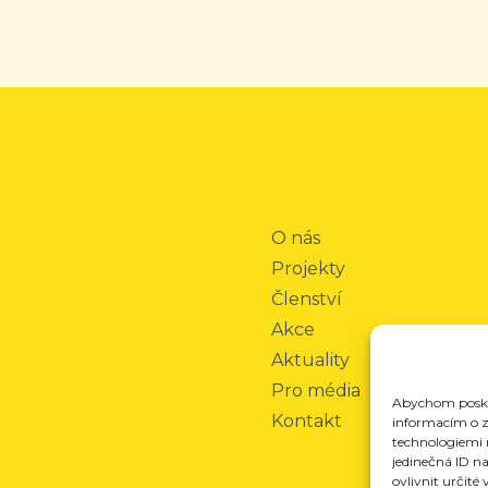
O nás
Projekty
Členství
Akce
Aktuality
Pro média
Abychom poskyt
Kontakt
informacím o za
technologiemi 
jedinečná ID n
ovlivnit určité 