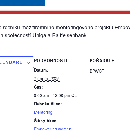
 ročníku mezifiremního mentoringového projektu
Empow
h společností Uniqa a Raiffeisenbank.
PODROBNOSTI
POŘADATEL
ALENDÁŘE
Datum:
BPWCR
7 února, 2025
Čas:
9:00 am - 12:00 pm
CET
Rubrika Akce:
Mentoring
Štítky Akce:
Empowering women