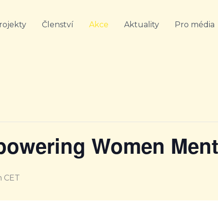
rojekty
Členství
Akce
Aktuality
Pro média
mpowering Women Ment
m
CET