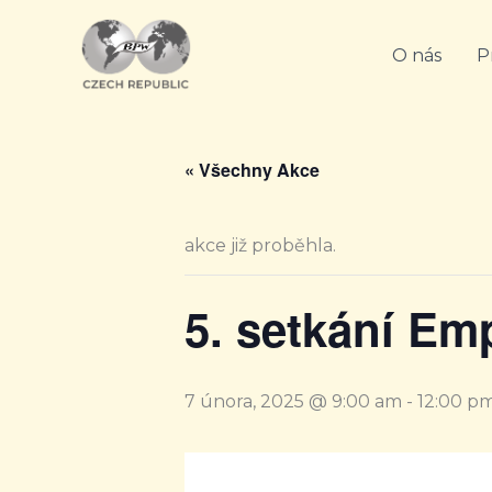
Přeskočit
na
O nás
P
obsah
« Všechny Akce
akce již proběhla.
5. setkání E
7 února, 2025 @ 9:00 am
-
12:00 p