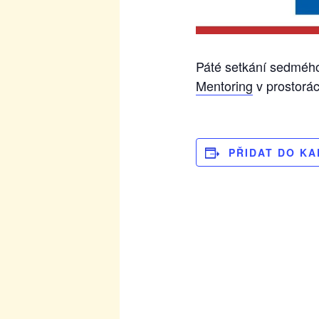
Páté setkání sedmého
Mentoring
v prostorác
PŘIDAT DO K