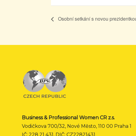
Osobní setkání s novou prezident
Business & Professional Women CR z.s.
Vodičkova 700/32, Nové Město, 110 00 Praha 1
IČ: 228 21 431, DIČ: CZ22821431