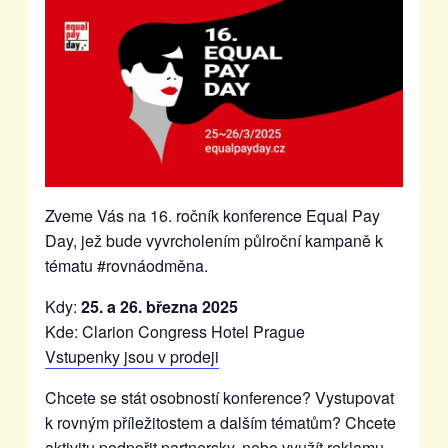
Zveme Vás na 16. ročník konference Equal Pay
Day, jež bude vyvrcholením půlroční kampaně k
tématu #rovnáodměna.
Kdy:
25. a 26. března 2025
Kde: Clarion Congress Hotel Prague
Vstupenky jsou v prodeji
Chcete se stát osobností konference? Vystupovat
k rovným příležitostem a dalším tématům? Chcete
aktivitu podpořit partnersky, nebo využít reklamu