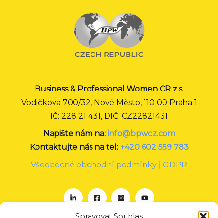
Business & Professional Women CR z.s.
Vodičkova 700/32, Nové Město, 110 00 Praha 1
IČ: 228 21 431, DIČ: CZ22821431
Napište nám na:
info@bpwcz.com
Kontaktujte nás na tel:
+420 602 559 783
Všeobecné obchodní podmínky
|
GDPR
Spravovat Souhlas