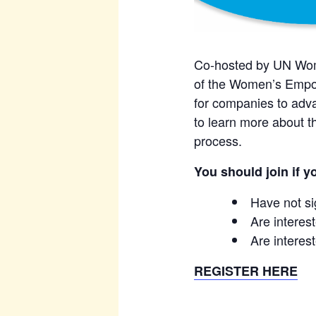
Co-hosted by UN Wome
of the Women’s Empo
for companies to adva
to learn more about t
process.
You should join if y
Have not s
Are interes
Are interes
REGISTER HERE