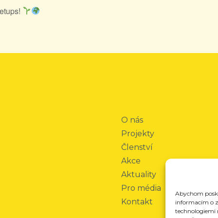
etups!
O nás
Projekty
Členství
Akce
Aktuality
Pro média
Abychom poskyt
Kontakt
informacím o za
technologiemi 