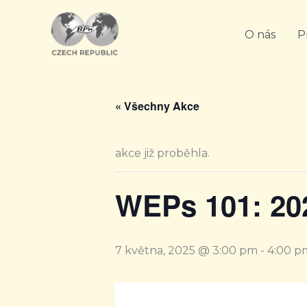
Přeskočit
na
O nás
P
obsah
« Všechny Akce
akce již proběhla.
WEPs 101: 20
7 května, 2025 @ 3:00 pm
-
4:00 p