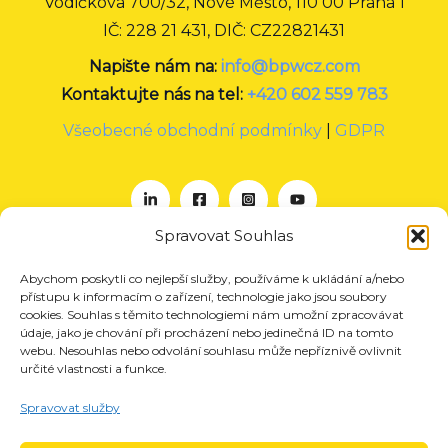
Vodičkova 700/32, Nové Město, 110 00 Praha 1
IČ: 228 21 431, DIČ: CZ22821431
Napište nám na:
info@bpwcz.com
Kontaktujte nás na tel:
+420 602 559 783
Všeobecné obchodní podmínky
|
GDPR
Spravovat Souhlas
Abychom poskytli co nejlepší služby, používáme k ukládání a/nebo
O nás
přístupu k informacím o zařízení, technologie jako jsou soubory
Projekty
cookies. Souhlas s těmito technologiemi nám umožní zpracovávat
údaje, jako je chování při procházení nebo jedinečná ID na tomto
Členství
webu. Nesouhlas nebo odvolání souhlasu může nepříznivě ovlivnit
určité vlastnosti a funkce.
Akce
Aktuality
Spravovat služby
Pro média