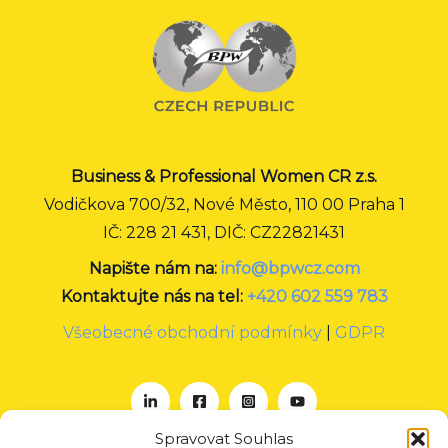
Business & Professional Women CR z.s.
Vodičkova 700/32, Nové Město, 110 00 Praha 1
IČ: 228 21 431, DIČ: CZ22821431
Napište nám na:
info@bpwcz.com
Kontaktujte nás na tel:
+420 602 559 783
Všeobecné obchodní podmínky
|
GDPR
Spravovat Souhlas