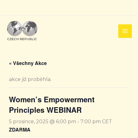
Přeskočit
na
obsah
« Všechny Akce
akce již proběhla.
Women’s Empowerment
Principles WEBINAR
5 prosince, 2025 @ 6:00 pm
-
7:00 pm
CET
ZDARMA