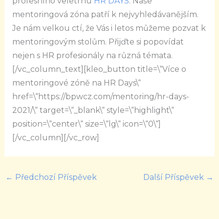
profesního veletrhu
HR DAYS
. Naše
mentoringová zóna patří k nejvyhledávanějším.
Je nám velkou ctí, že Vás i letos můžeme pozvat k
mentoringovým stolům. Přijďte si popovídat
nejen s HR profesionály na různá témata.
[/vc_column_text][kleo_button title=\“Více o
mentoringové zóně na HR Days\“
href=\“https://bpwcz.com/mentoring/hr-days-
2021/\“ target=\“_blank\“ style=\“highlight\“
position=\“center\“ size=\“lg\“ icon=\“0\“]
[/vc_column][/vc_row]
←
Předchozí Příspěvek
Další Příspěvek
→