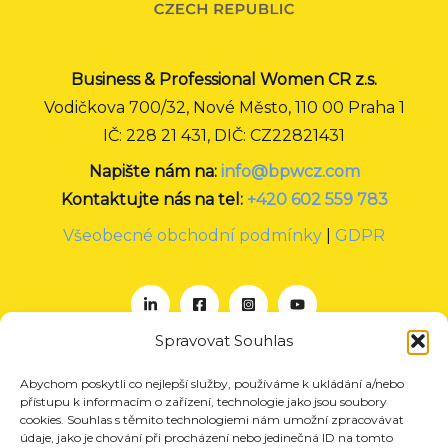
Business & Professional Women CR z.s.
Vodičkova 700/32, Nové Město, 110 00 Praha 1
IČ: 228 21 431, DIČ: CZ22821431
Napište nám na:
info@bpwcz.com
Kontaktujte nás na tel:
+420 602 559 783
Všeobecné obchodní podmínky
|
GDPR
Spravovat Souhlas
Abychom poskytli co nejlepší služby, používáme k ukládání a/nebo
O nás
přístupu k informacím o zařízení, technologie jako jsou soubory
Projekty
cookies. Souhlas s těmito technologiemi nám umožní zpracovávat
údaje, jako je chování při procházení nebo jedinečná ID na tomto