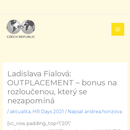
Přeskočit
na
obsah
Ladislava Fialová:
OUTPLACEMENT – bonus na
rozloučenou, který se
nezapomíná
/
aktualita
,
HR Days 2021
/ Napsal
andrea.honzova
[vc_row padding_top=\“20\“