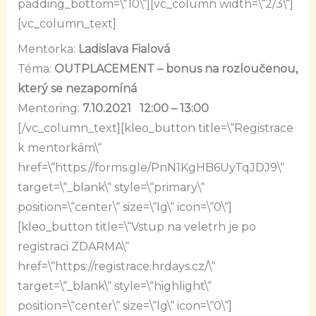
padding_bottom=\“10\“][vc_column width=\“2/3\“]
[vc_column_text]
Mentorka:
Ladislava Fialová
Téma:
OUTPLACEMENT – bonus na rozloučenou,
který se nezapomíná
Mentoring:
7.10.2021 12:00 – 13:00
[/vc_column_text][kleo_button title=\“Registrace
k mentorkám\“
href=\“https://forms.gle/PnN1KgHB6UyTqJDJ9\“
target=\“_blank\“ style=\“primary\“
position=\“center\“ size=\“lg\“ icon=\“0\“]
[kleo_button title=\“Vstup na veletrh je po
registraci ZDARMA\“
href=\“https://registrace.hrdays.cz/\“
target=\“_blank\“ style=\“highlight\“
position=\“center\“ size=\“lg\“ icon=\“0\“]