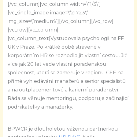
[/vc_column][vc_column width=\“1/3\“]
[vc_single_image image=\“21723\“
img_size=\“medium\“][/vc_column][/vc_row]
[vc_row][vc_column]
[vc_column_text]Vystudovala psychologii na FF
UK v Praze. Po krátké době strávené v
korporátním HR se rozhodla jít vlastní cestou. Již
více jak 20 let vede vlastní poradenskou
společnost, která se zaměřuje v regionu CEE na
přímé vyhledávání manažerů a senior specialistů
a na outplacementové a karierní poradenství.
Ráda se věnuje mentoringu, podporuje začínající
podnikatelky a manažerky.
BPWCR je dlouholetou váženou partnerkou