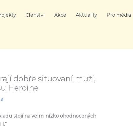
rojekty
Členství
Akce
Aktuality
Pro média
rají dobře situovaní muži,
asu Heroine
va
kladu stojí na velmi nízko ohodnocených
l.“