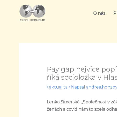
Přeskočit
na
O nás
P
obsah
Pay gap nejvíce popí
říká socioložka v Hl
/
aktualita
/ Napsal
andrea.honzo
Lenka Simerská: „Společnost v zá
ženách a covid nám to zcela odhali