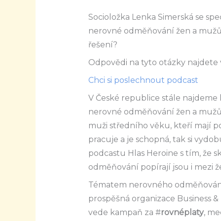
Socioložka Lenka Simerská se spe
nerovné odměňování žen a mužů. 
řešení?
Odpovědi na tyto otázky najdete 
Chci si poslechnout podcast
V České republice stále najdeme li
nerovné odměňování žen a mužů r
muži středního věku, kteří mají p
pracuje a je schopná, tak si vydo
podcastu Hlas Heroine s tím, že 
odměňování popírají jsou i mezi ž
Tématem nerovného odměňování ž
prospěšná organizace Business &
vede kampaň za #
rovnéplaty
, me