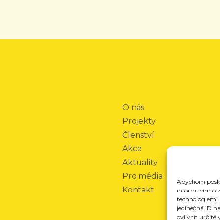
O nás
Projekty
Členství
Akce
Aktuality
Pro média
Abychom poskyt
Kontakt
informacím o za
technologiemi 
jedinečná ID n
ovlivnit určité 