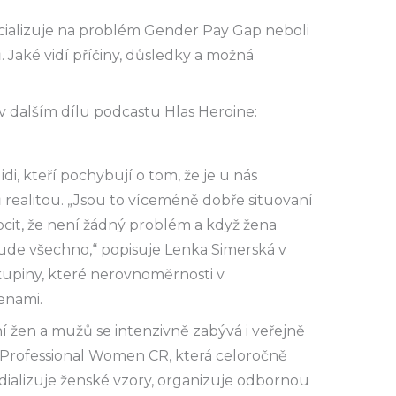
cializuje na problém Gender Pay Gap neboli
Jaké vidí příčiny, důsledky a možná
v dalším dílu podcastu Hlas Heroine:
di, kteří pochybují o tom, že je u nás
ealitou. „Jsou to víceméně dobře situovaní
ocit, že není žádný problém a když žena
bude všechno,“ popisuje Lenka Simerská v
skupiny, které nerovnoměrnosti v
enami.
en a mužů se intenzivně zabývá i veřejně
 Professional Women CR, která celoročně
dializuje ženské vzory, organizuje odbornou