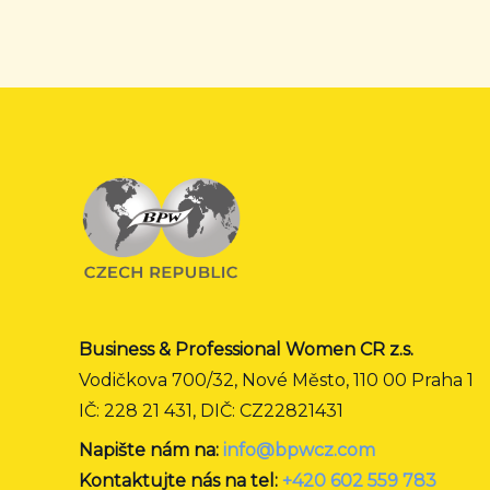
Business & Professional Women CR z.s.
Vodičkova 700/32, Nové Město, 110 00 Praha 1
IČ: 228 21 431, DIČ: CZ22821431
Napište nám na:
info@bpwcz.com
Kontaktujte nás na tel:
+420 602 559 783