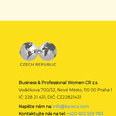
Business & Professional Women CR z.s.
Vodičkova 700/32, Nové Město, 110 00 Praha 1
IČ: 228 21 431, DIČ: CZ22821431
Napište nám na:
info@bpwcz.com
Kontaktujte nás na tel:
+420 602 559 783