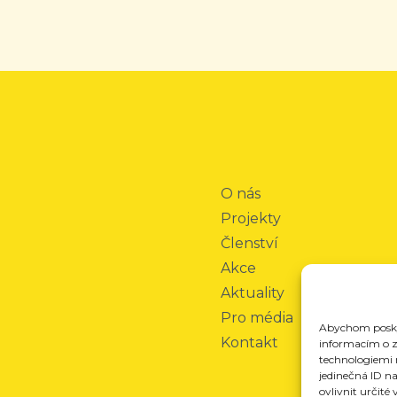
O nás
Projekty
Členství
Akce
Aktuality
Pro média
Abychom poskyt
Kontakt
informacím o za
technologiemi 
jedinečná ID n
ovlivnit určité 