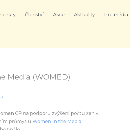
rojekty
Členství
Akce
Aktuality
Pro média
the Media (WOMED)
va
 Women CR na podporu zvýšení počtu žen v
vním průmyslu
Women In the Media
o finále.