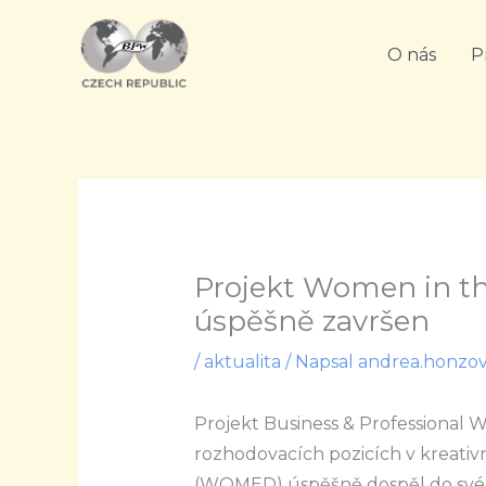
Přeskočit
na
O nás
P
obsah
Projekt Women in 
úspěšně završen
/
aktualita
/ Napsal
andrea.honzo
Projekt Business & Professional
rozhodovacích pozicích v kreati
(WOMED) úspěšně dospěl do svéh