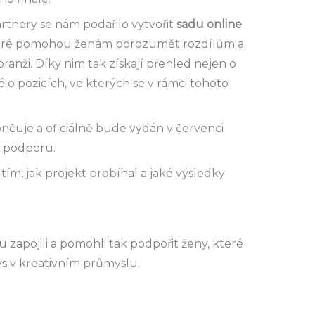
rtnery se nám podařilo vytvořit
sadu online
teré pomohou ženám porozumět rozdílům a
branži. Díky nim tak získají přehled nejen o
 o pozicích, ve kterých se v rámci tohoto
nčuje a oficiálně bude vydán v červenci
o podporu.
tím, jak projekt probíhal a jaké výsledky
zapojili a pomohli tak podpořit ženy, které
ys v kreativním průmyslu.