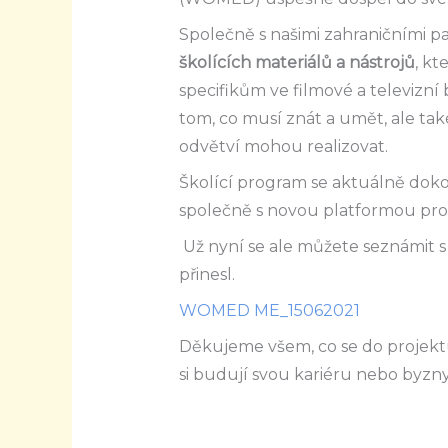
Společně s našimi zahraničními pa
školících materiálů a nástrojů
, k
specifikům ve filmové a televizní 
tom, co musí znát a umět, ale také
odvětví mohou realizovat.
Školící program se aktuálně doko
společně s novou platformou pr
Už nyní se ale můžete seznámit s 
přinesl.
WOMED ME_15062021
Děkujeme všem, co se do projektu 
si budují svou kariéru nebo byzn