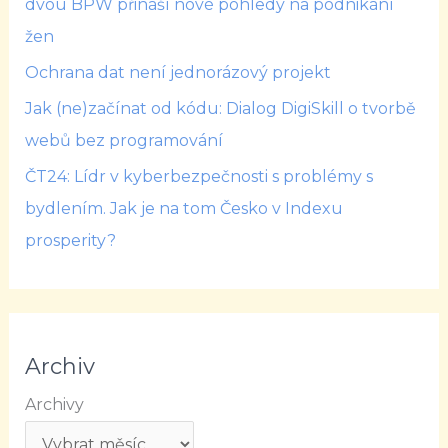
dvou BPW přináší nové pohledy na podnikání
žen
Ochrana dat není jednorázový projekt
Jak (ne)začínat od kódu: Dialog DigiSkill o tvorbě
webů bez programování
ČT24: Lídr v kyberbezpečnosti s problémy s
bydlením. Jak je na tom Česko v Indexu
prosperity?
Archiv
Archivy