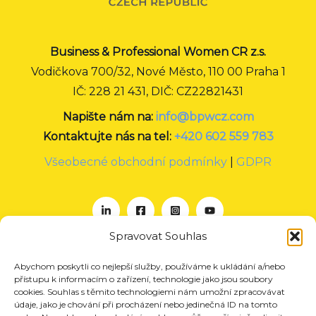
Business & Professional Women CR z.s.
Vodičkova 700/32, Nové Město, 110 00 Praha 1
IČ: 228 21 431, DIČ: CZ22821431
Napište nám na:
info@bpwcz.com
Kontaktujte nás na tel:
+420 602 559 783
Všeobecné obchodní podmínky
|
GDPR
Spravovat Souhlas
Abychom poskytli co nejlepší služby, používáme k ukládání a/nebo
O nás
přístupu k informacím o zařízení, technologie jako jsou soubory
Projekty
cookies. Souhlas s těmito technologiemi nám umožní zpracovávat
údaje, jako je chování při procházení nebo jedinečná ID na tomto
Členství