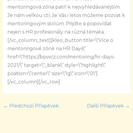
mentoringová zóna patří k nejvyhledávanějším.
Je nám velkou ctí, že Vás i letos můžeme pozvat k
mentoringovým stolům. Přijďte si popovídat
nejen s HR profesionály na různá témata.
[/vc_column_text][kleo_button title=\“Více o
mentoringové zóně na HR Days\“
href=\“https://bpwcz.com/mentoring/hr-days-
2021/\“ target=\“_blank\“ style=\“highlight\“
position=\“center\“ size=\“lg\“ icon=\“0\“]
[/vc_column][/vc_row]
←
Předchozí Příspěvek
Další Příspěvek
→