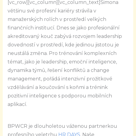
[vc_row][vc_column][vc_column_text]Simona
většinu své profesní kariéry strávila v
manažerských rolích v prostředí velkých
finančních institucí. Dnes se jako profesionální
akreditovaný kouč zabývá rozvojem leadership
dovedností v prostředí, kde jedinou jistotou je
neustálá změna. Pro trénování komplexních
témat, jako je leadership, emoční inteligence,
dynamika týmů, řešení konfliktů a change
management, pořádá intenzivní prožitkové
vzdělávání a koučování s koňmi a trénink
pozitivní inteligence s podporou mobilních
aplikací.
BPWCR je dlouholetou váženou partnerkou
profesního veletrhu
HR DAYS
. Naše