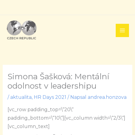
Přeskočit
na
obsah
Simona Šašková: Mentální
odolnost v leadershipu
/
aktualita
,
HR Days 2021
/ Napsal
andrea.honzova
[vc_row padding_top=\“20\“
padding_bottom=\“10\“][vc_column width=\“2/3\“]
[vc_column_text]