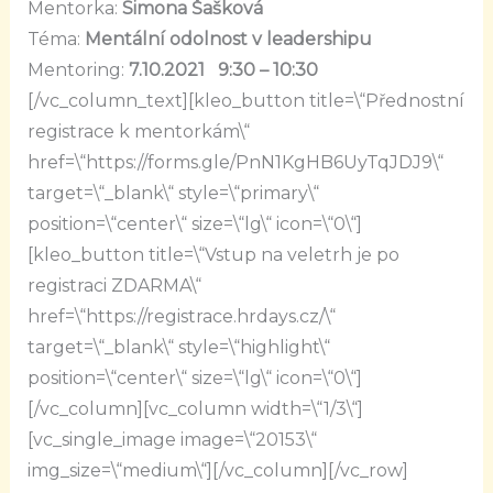
Mentorka:
Simona Šašková
Téma:
Mentální odolnost v leadershipu
Mentoring:
7.10.2021 9:30 – 10:30
[/vc_column_text][kleo_button title=\“Přednostní
registrace k mentorkám\“
href=\“https://forms.gle/PnN1KgHB6UyTqJDJ9\“
target=\“_blank\“ style=\“primary\“
position=\“center\“ size=\“lg\“ icon=\“0\“]
[kleo_button title=\“Vstup na veletrh je po
registraci ZDARMA\“
href=\“https://registrace.hrdays.cz/\“
target=\“_blank\“ style=\“highlight\“
position=\“center\“ size=\“lg\“ icon=\“0\“]
[/vc_column][vc_column width=\“1/3\“]
[vc_single_image image=\“20153\“
img_size=\“medium\“][/vc_column][/vc_row]