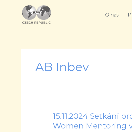
Přeskočit
na
O nás
P
obsah
AB Inbev
15.11.2024 Setkání 
15.11.2024
Setkání
Women Mentoring v
projektu