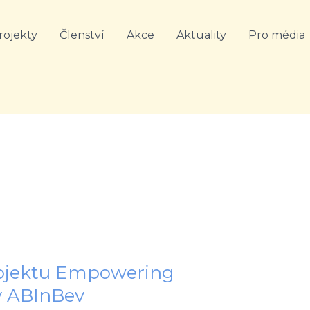
rojekty
Členství
Akce
Aktuality
Pro média
projektu Empowering
 ABInBev