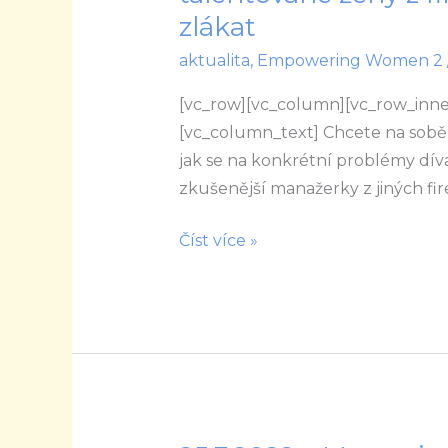
pomůže
zlákat
rozvíjet
aktualita
,
Empowering Women 2
talentované
ženy
[vc_row][vc_column][vc_row_inner
z
[vc_column_text] Chcete na sobě za
firem
jak se na konkrétní problémy dív
už
zkušenější manažerky z jiných fi
počtvrté.
Nechte
Číst více »
se
zlákat