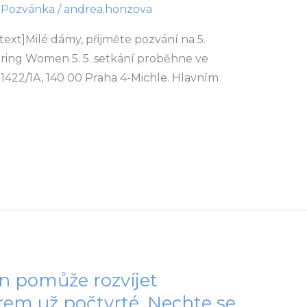
,
Pozvánka
/
andrea.honzova
xt]Milé dámy, přijměte pozvání na 5.
ring Women 5. 5. setkání proběhne ve
 1422/1A, 140 00 Praha 4-Michle. Hlavním
pomůže rozvíjet
irem už počtvrté. Nechte se