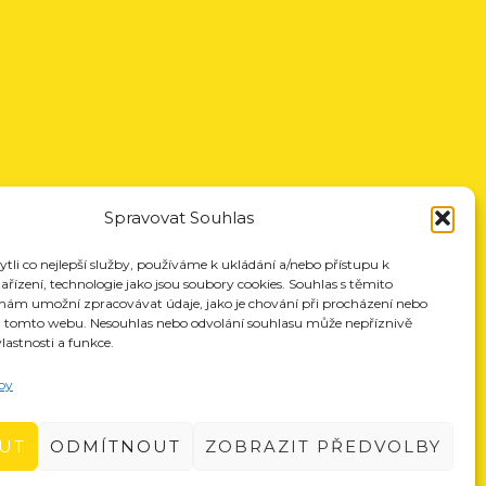
Spravovat Souhlas
li co nejlepší služby, používáme k ukládání a/nebo přístupu k
řízení, technologie jako jsou soubory cookies. Souhlas s těmito
nám umožní zpracovávat údaje, jako je chování při procházení nebo
a tomto webu. Nesouhlas nebo odvolání souhlasu může nepříznivě
vlastnosti a funkce.
by
UT
ODMÍTNOUT
ZOBRAZIT PŘEDVOLBY