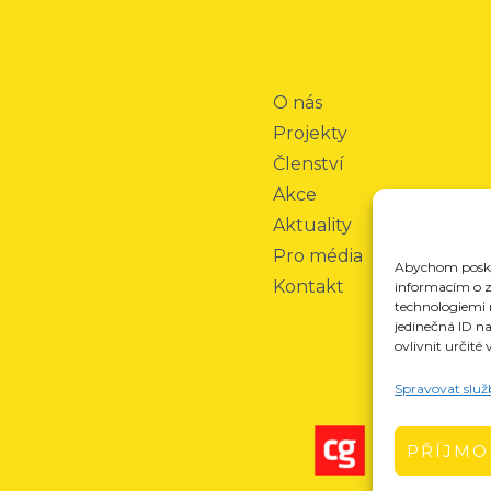
O nás
Projekty
Členství
Akce
Aktuality
Pro média
Abychom poskyt
Kontakt
informacím o za
technologiemi 
jedinečná ID n
ovlivnit určité 
Spravovat služ
PŘÍJMO