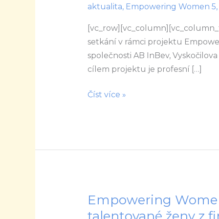
aktualita
,
Empowering Women 5
Empowering
Women
[vc_row][vc_column][vc_column_te
Mentoring
setkání v rámci projektu Empowe
v
společnosti AB InBev, Vyskočilova
ABInBev
cílem projektu je profesní […]
Číst více »
Empowering Women 
Empowering
Women
talentované ženy z f