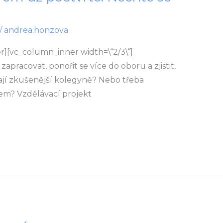
/
andrea.honzova
][vc_column_inner width=\“2/3\“]
pracovat, ponořit se více do oboru a zjistit,
ají zkušenější kolegyně? Nebo třeba
rem? Vzdělávací projekt