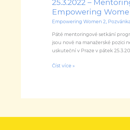
25.3.2022 – Mentori
25.3.2022
–
Empowering Wome
Mentoringový
Empowering Women 2
,
Pozvánk
program
Empowering
Páté mentoringové setkání progr
Women
jsou nově na manažerské pozici ne
4
uskuteční v Praze v pátek 25.3.2
Číst více »