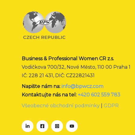
Business & Professional Women CR z.s.
Vodičkova 700/32, Nové Město, 110 00 Praha 1
IČ: 228 21 431, DIČ: CZ22821431
Napište nám na:
info@bpwcz.com
Kontaktujte nás na tel:
+420 602 559 783
Všeobecné obchodní podmínky
|
GDPR