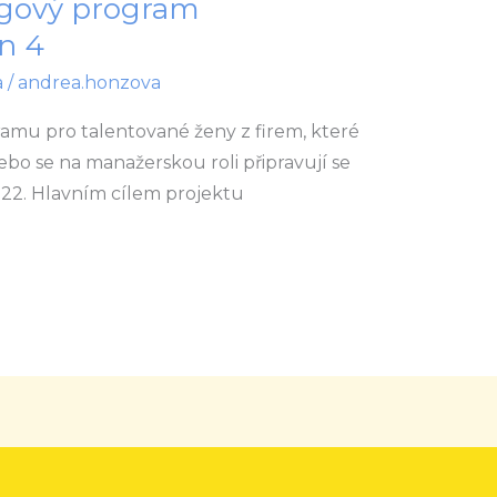
ngový program
n 4
a
/
andrea.honzova
amu pro talentované ženy z firem, které
bo se na manažerskou roli připravují se
022. Hlavním cílem projektu