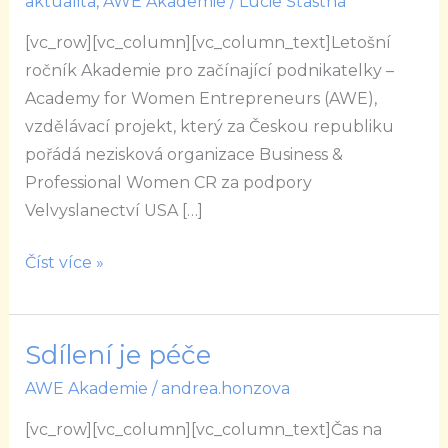
aktualita
,
AWE Akademie
/
Lucie Šťastná
přírodní
[vc_row][vc_column][vc_column_text]Letošní
kosmetika
ročník Akademie pro začínající podnikatelky –
Academy for Women Entrepreneurs (AWE),
vzdělávací projekt, který za Českou republiku
pořádá nezisková organizace Business &
Professional Women CR za podpory
Velvyslanectví USA […]
Číst více »
Sdílení je péče
Sdílení
je
AWE Akademie
/
andrea.honzova
péče
[vc_row][vc_column][vc_column_text]Čas na