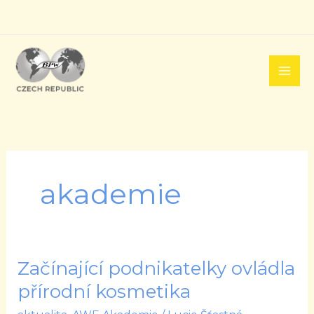
Přeskočit
na
obsah
akademie
Začínající podnikatelky ovládla
Začínající
podnikatelky
přírodní kosmetika
ovládla