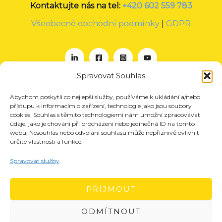
Kontaktujte nás na tel:
+420 602 559 783
Všeobecné obchodní podmínky
|
GDPR
Spravovat Souhlas
Abychom poskytli co nejlepší služby, používáme k ukládání a/nebo
O nás
přístupu k informacím o zařízení, technologie jako jsou soubory
Projekty
cookies. Souhlas s těmito technologiemi nám umožní zpracovávat
údaje, jako je chování při procházení nebo jedinečná ID na tomto
Členství
webu. Nesouhlas nebo odvolání souhlasu může nepříznivě ovlivnit
určité vlastnosti a funkce.
Akce
Aktuality
Spravovat služby
Pro média
Kontakt
PŘÍJMOUT
ODMÍTNOUT