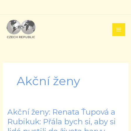
Přeskočit
na
obsah
Akční ženy
Akční ženy: Renata Ťupová a
Akční
ženy:
Rubikuk: Přála bych si, aby si
Renata