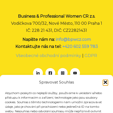
Business & Professional Women CR z.s.
Vodičkova 700/32, Nové Město, 110 00 Praha 1
IČ: 228 21 431, DIČ: CZ22821431
Napište nám na:
info@bpwcz.com
Kontaktujte nás na tel:
+420 602 559 783
Všeobecné obchodní podmínky
|
GDPR
Spravovat Souhlas
Abychom poskytli co nejlepší služby, používáme k ukládání a/nebo
O nás
přístupu k informacím o zařízení, technologie jako jsou soubory
Projekty
cookies. Souhlas s těmito technologiemi nám umožní zpracovávat
údaje, jako je chování při procházení nebo jedinečná ID na tomto
Členství
webu. Nesouhlas nebo odvolání souhlasu může nepříznivě ovlivnit