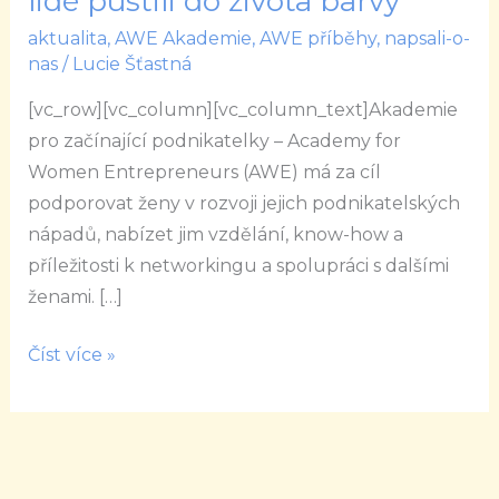
lidé pustili do života barvy
Ťupová
aktualita
,
AWE Akademie
,
AWE příběhy
,
napsali-o-
a
nas
/
Lucie Šťastná
Rubikuk:
[vc_row][vc_column][vc_column_text]Akademie
Přála
pro začínající podnikatelky – Academy for
bych
Women Entrepreneurs (AWE) má za cíl
si,
podporovat ženy v rozvoji jejich podnikatelských
aby
nápadů, nabízet jim vzdělání, know-how a
si
příležitosti k networkingu a spolupráci s dalšími
lidé
ženami. […]
pustili
do
Číst více »
života
barvy