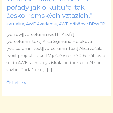
Heráková
pořady jak o kultuře, tak
:
česko-romských vztazích!”
““V
aktualita
,
AWE Akademie
,
AWE příběhy
/
BPWCR
Tuke.TV
natáčíme
[vc_row][vc_column width=\“2/3\“]
vlastní
[vc_column_text] Alica Sigmund Heráková
pořady
[/vc_column_text][vc_column_text] Alica začala
jak
tvořit projekt Tuke.TV ještě v roce 2018. Přihlásila
o
se do AWE s tím, aby získala podporu i zpětnou
kultuře,
vazbu. Podařilo se jí […]
tak
česko-
Číst více »
romských
vztazích!”