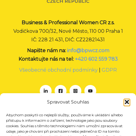
Business & Professional Women CR z.s.
Vodičkova 700/32, Nové Město, 110 00 Praha 1
IČ: 228 21 431, DIČ: CZ22821431
Napište nám na:
info@bpwcz.com
Kontaktujte nás na tel:
+420 602 559 783
Všeobecné obchodní podmínky
|
GDPR
Spravovat Souhlas
Abychom poskytli co nejlepší služby, používáme k ukládání a/nebo
O nás
přístupu k informacím o zařízení, technologie jako jsou soubory
Projekty
cookies. Souhlas s těmito technologiemi nám umožní zpracovávat
údaje, jako je chování při procházení nebo jedinečná ID na tomto
Členství