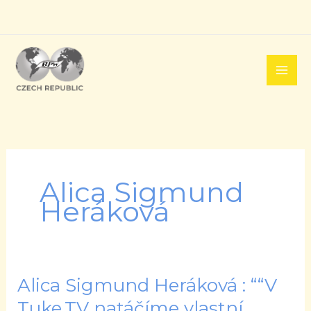
Přeskočit
na
obsah
Alica Sigmund
Heráková
Alica Sigmund Heráková : ““V
Alica
Sigmund
Tuke.TV natáčíme vlastní