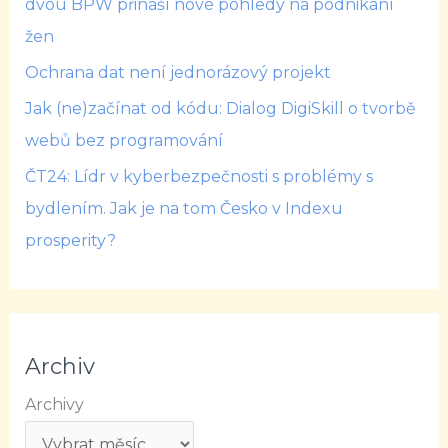
dvou BPW přináší nové pohledy na podnikání
žen
Ochrana dat není jednorázový projekt
Jak (ne)začínat od kódu: Dialog DigiSkill o tvorbě
webů bez programování
ČT24: Lídr v kyberbezpečnosti s problémy s
bydlením. Jak je na tom Česko v Indexu
prosperity?
Archiv
Archivy