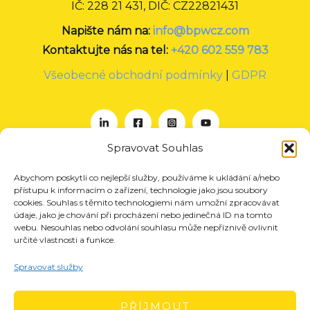
IČ: 228 21 431, DIČ: CZ22821431
Napište nám na:
info@bpwcz.com
Kontaktujte nás na tel:
+420 602 559 783
Všeobecné obchodní podmínky
|
GDPR
Spravovat Souhlas
Abychom poskytli co nejlepší služby, používáme k ukládání a/nebo
O nás
přístupu k informacím o zařízení, technologie jako jsou soubory
Projekty
cookies. Souhlas s těmito technologiemi nám umožní zpracovávat
údaje, jako je chování při procházení nebo jedinečná ID na tomto
Členství
webu. Nesouhlas nebo odvolání souhlasu může nepříznivě ovlivnit
určité vlastnosti a funkce.
Akce
Aktuality
Spravovat služby
Pro média
Kontakt
PŘÍJMOUT