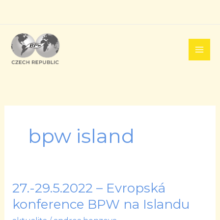
Přeskočit
na
obsah
bpw island
27.-29.5.2022 – Evropská
27.-29.5.2022
–
konference BPW na Islandu
Evropská