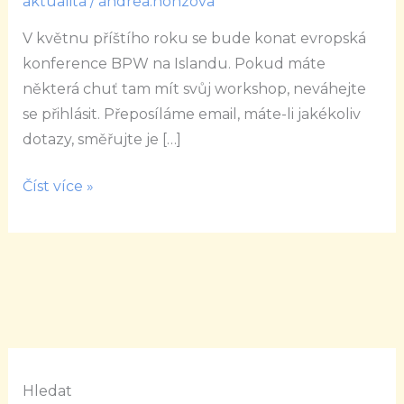
aktualita
/
andrea.honzova
konference
V květnu příštího roku se bude konat evropská
BPW
konference BPW na Islandu. Pokud máte
na
některá chuť tam mít svůj workshop, neváhejte
Islandu
se přihlásit. Přeposíláme email, máte-li jakékoliv
dotazy, směřujte je […]
Číst více »
Hledat