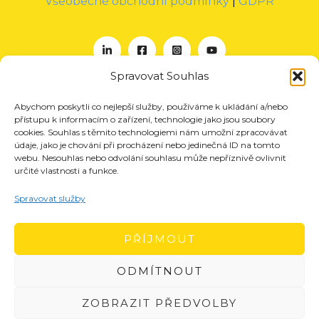
Všeobecné obchodní podmínky
|
GDPR
Spravovat Souhlas
Abychom poskytli co nejlepší služby, používáme k ukládání a/nebo
O nás
přístupu k informacím o zařízení, technologie jako jsou soubory
Projekty
cookies. Souhlas s těmito technologiemi nám umožní zpracovávat
údaje, jako je chování při procházení nebo jedinečná ID na tomto
Členství
webu. Nesouhlas nebo odvolání souhlasu může nepříznivě ovlivnit
určité vlastnosti a funkce.
Akce
Aktuality
Spravovat služby
Pro média
Kontakt
PŘÍJMOUT
ODMÍTNOUT
ZOBRAZIT PŘEDVOLBY