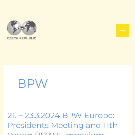
Přeskočit
na
obsah
BPW
21. – 23.3.2024 BPW Europe:
21.
–
Presidents Meeting and 11th
23.3.2024