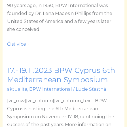
90 years ago, in 1930, BPW International was
founded by Dr. Lena Madesin Phillips from the
United States of America and a few years later
she conceived
Číst více »
17.-19.11.2023 BPW Cyprus 6th
17.-19.11.2023
BPW
Mediterranean Symposium
Cyprus
aktualita
,
BPW International
/
Lucie Šťastná
6th
[vc_row][vc_column][vc_column_text] BPW
Mediterranean
Cyprus is hosting the 6th Mediterranean
Symposium
Symposium on November 17-18, continuing the
success of the past years. More information on