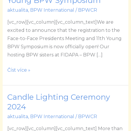
Young BPW Symposium
BPW
aktualita
,
BPW International
/
BPWCR
Europe:
Presidents
[vc_row][vc_column][vc_column_text]We are
Meeting
excited to announce that the registration to the
and
Face-to-Face Presidents Meeting and 11th Young
11th
BPW Symposium is now officially open! Our
Young
hosting BPW sisters at FIDAPA – BPW […]
BPW
Symposium
Číst více »
Candle Lighting Ceremony
Candle
Lighting
2024
Ceremony
aktualita
,
BPW International
/
BPWCR
2024
[vc_row][vc_column][vc_column_text] More than