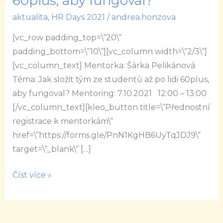
60plus, aby fungoval?
složit
aktualita
,
HR Days 2021
/
andrea.honzova
tým
ze
[vc_row padding_top=\“20\“
studentů
padding_bottom=\“10\“][vc_column width=\“2/3\“]
až
[vc_column_text] Mentorka: Šárka Pelikánová
po
Téma: Jak složit tým ze studentů až po lidi 60plus,
lidi
aby fungoval? Mentoring: 7.10.2021 12:00 – 13:00
60plus,
[/vc_column_text][kleo_button title=\“Přednostní
aby
registrace k mentorkám\“
fungoval?
href=\“https://forms.gle/PnN1KgHB6UyTqJDJ9\“
target=\“_blank\“ […]
Číst více »