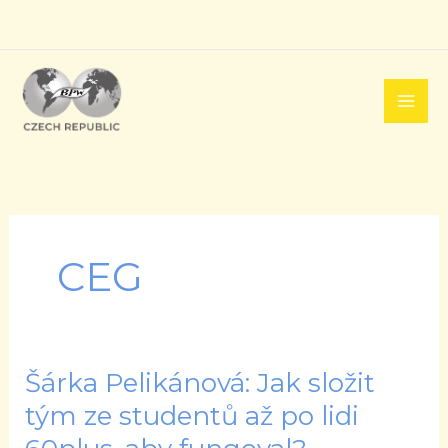
Přeskočit
na
obsah
CEG
Šárka Pelikánová: Jak složit
Šárka
Pelikánová:
tým ze studentů až po lidi
Jak