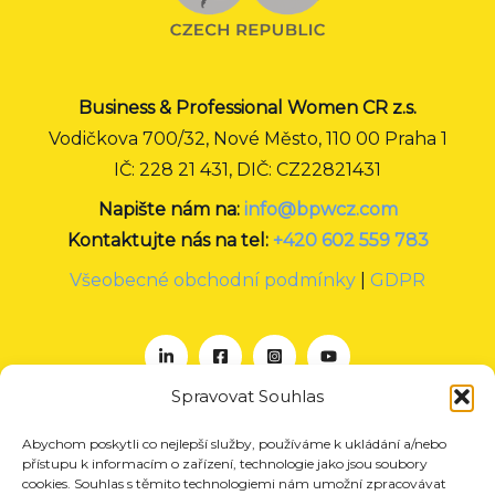
Business & Professional Women CR z.s.
Vodičkova 700/32, Nové Město, 110 00 Praha 1
IČ: 228 21 431, DIČ: CZ22821431
Napište nám na:
info@bpwcz.com
Kontaktujte nás na tel:
+420 602 559 783
Všeobecné obchodní podmínky
|
GDPR
Spravovat Souhlas
Abychom poskytli co nejlepší služby, používáme k ukládání a/nebo
O nás
přístupu k informacím o zařízení, technologie jako jsou soubory
Projekty
cookies. Souhlas s těmito technologiemi nám umožní zpracovávat