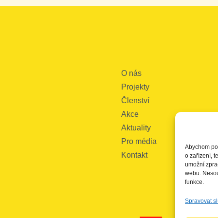
O nás
Projekty
Členství
Akce
Aktuality
Pro média
Abychom posk
Kontakt
o zařízení, 
umožní zprac
webu. Nesouh
funkce.
Spravovat s