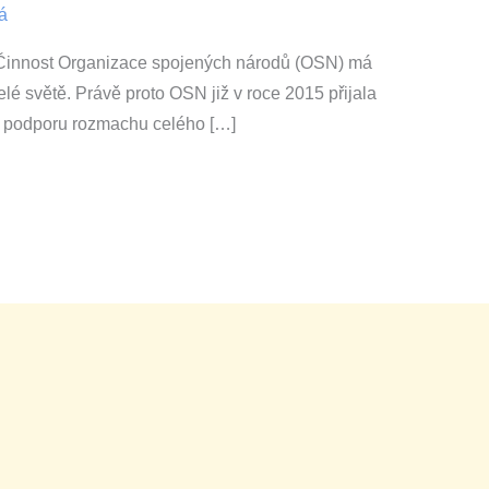
á
]Činnost Organizace spojených národů (OSN) má
celé světě. Právě proto OSN již v roce 2015 přijala
a podporu rozmachu celého […]