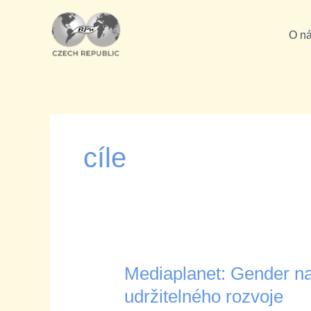
Přeskočit
na
O n
obsah
cíle
Mediaplanet: Gender na
Mediaplanet:
Gender
udržitelného rozvoje
na