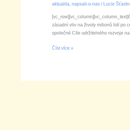
aktualita
,
napsali-o-nas
/
Lucie Šťastn
nelehké
cestě
[vc_row][vc_column][vc_column_text
k Cílům
zásadní vliv na životy milionů lidí po 
udržitelného
společné Cíle udržitelného rozvoje n
rozvoje
Číst více »