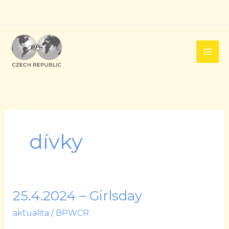
Přeskočit
na
obsah
dívky
25.4.2024 – Girlsday
25.4.2024
–
aktualita
/
BPWCR
Girlsday