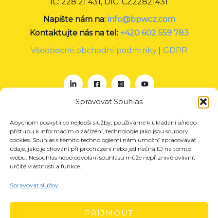
IČ: 228 21 431, DIČ: CZ22821431
Napište nám na:
info@bpwcz.com
Kontaktujte nás na tel:
+420 602 559 783
Všeobecné obchodní podmínky
|
GDPR
Spravovat Souhlas
Abychom poskytli co nejlepší služby, používáme k ukládání a/nebo
O nás
přístupu k informacím o zařízení, technologie jako jsou soubory
Projekty
cookies. Souhlas s těmito technologiemi nám umožní zpracovávat
údaje, jako je chování při procházení nebo jedinečná ID na tomto
Členství
webu. Nesouhlas nebo odvolání souhlasu může nepříznivě ovlivnit
určité vlastnosti a funkce.
Akce
Aktuality
Spravovat služby
Pro média
Kontakt
PŘÍJMOUT