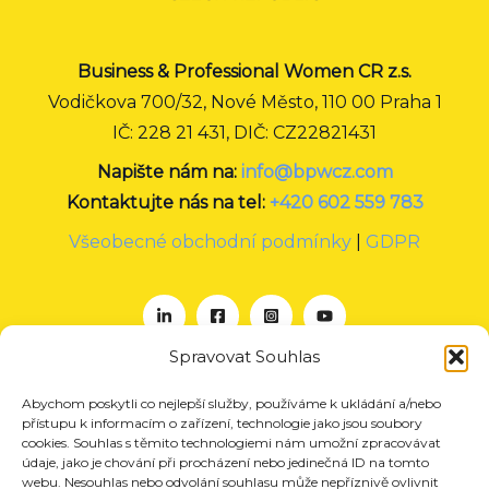
Business & Professional Women CR z.s.
Vodičkova 700/32, Nové Město, 110 00 Praha 1
IČ: 228 21 431, DIČ: CZ22821431
Napište nám na:
info@bpwcz.com
Kontaktujte nás na tel:
+420 602 559 783
Všeobecné obchodní podmínky
|
GDPR
Spravovat Souhlas
Abychom poskytli co nejlepší služby, používáme k ukládání a/nebo
O nás
přístupu k informacím o zařízení, technologie jako jsou soubory
Projekty
cookies. Souhlas s těmito technologiemi nám umožní zpracovávat
údaje, jako je chování při procházení nebo jedinečná ID na tomto
Členství
webu. Nesouhlas nebo odvolání souhlasu může nepříznivě ovlivnit