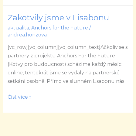
Zakotvily jsme v Lisabonu
Zakotvily
jsme
aktualita
,
Anchors for the Future
/
v
andrea.honzova
Lisabonu
[vc_row][vc_column][vc_column_text]Ačkoliv se s
partnery z projektu Anchors For the Future
(Kotvy pro budoucnost) scházíme každý měsíc
online, tentokrát jsme se vydaly na partnerské
setkání osobně. Přímo ve slunném Lisabonu nás
Číst více »