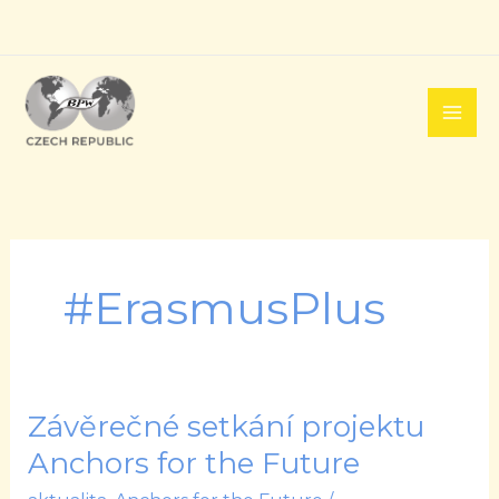
Přeskočit
na
obsah
#ErasmusPlus
Závěrečné setkání projektu
Závěrečné
setkání
Anchors for the Future
projektu