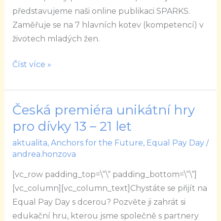
představujeme naši online publikaci SPARKS.
Zaměřuje se na 7 hlavních kotev (kompetencí) v
životech mladých žen.
Číst více »
Česká premiéra unikátní hry
Česká
premiéra
pro dívky 13 – 21 let
unikátní
aktualita
,
Anchors for the Future
,
Equal Pay Day
/
hry
andrea.honzova
pro
[vc_row padding_top=\“\“ padding_bottom=\“\“]
dívky
[vc_column][vc_column_text]Chystáte se přijít na
13
Equal Pay Day s dcerou? Pozvěte ji zahrát si
–
edukační hru, kterou jsme společně s partnery
21