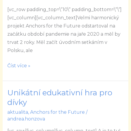
the
[vc_row padding_top=\“10\“ padding_bottom=\“\“]
Future
[vc_column][vc_column_text]Velmi harmonický
projekt Anchors for the Future odstartoval na
začátku období pandemie na jaře 2020 a měl by
trvat 2 roky. Měl začít úvodním setkáním v
Polsku, ale
Číst více »
Unikátní edukativní hra pro
Unikátní
edukativní
dívky
hra
aktualita
,
Anchors for the Future
/
pro
andrea.honzova
dívky
[vc_row][vc_column][vc_column_text] A je to tu!