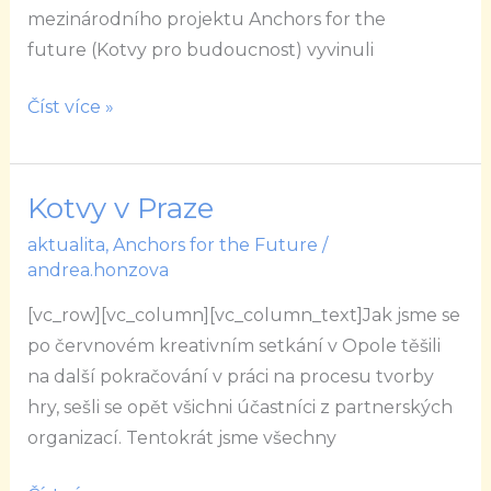
mezinárodního projektu Anchors for the
let
future (Kotvy pro budoucnost) vyvinuli
Číst více »
Kotvy v Praze
Kotvy
v
aktualita
,
Anchors for the Future
/
Praze
andrea.honzova
[vc_row][vc_column][vc_column_text]Jak jsme se
po červnovém kreativním setkání v Opole těšili
na další pokračování v práci na procesu tvorby
hry, sešli se opět všichni účastníci z partnerských
organizací. Tentokrát jsme všechny