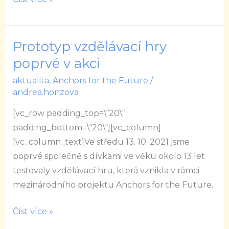
Prototyp vzdělávací hry
Prototyp
vzdělávací
poprvé v akci
hry
aktualita
,
Anchors for the Future
/
poprvé
andrea.honzova
v
[vc_row padding_top=\“20\“
akci
padding_bottom=\“20\“][vc_column]
[vc_column_text]Ve středu 13. 10. 2021 jsme
poprvé společně s dívkami ve věku okolo 13 let
testovaly vzdělávací hru, která vznikla v rámci
mezinárodního projektu Anchors for the Future.
Číst více »