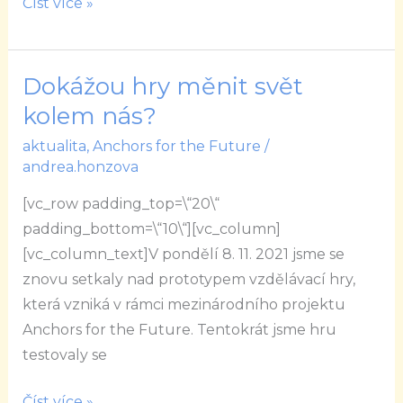
Číst více »
Dokážou hry měnit svět
Dokážou
hry
kolem nás?
měnit
aktualita
,
Anchors for the Future
/
svět
andrea.honzova
kolem
[vc_row padding_top=\“20\“
nás?
padding_bottom=\“10\“][vc_column]
[vc_column_text]V pondělí 8. 11. 2021 jsme se
znovu setkaly nad prototypem vzdělávací hry,
která vzniká v rámci mezinárodního projektu
Anchors for the Future. Tentokrát jsme hru
testovaly se
Číst více »