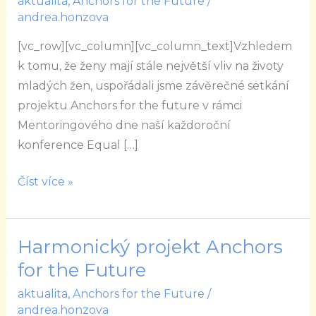
aktualita
,
Anchors for the Future
/
Anchors
andrea.honzova
for
[vc_row][vc_column][vc_column_text]Vzhledem
the
k tomu, že ženy mají stále největší vliv na životy
Future
mladých žen, uspořádali jsme závěrečné setkání
projektu Anchors for the future v rámci
Mentoringového dne naší každoroční
konference Equal […]
Číst více »
Harmonický projekt Anchors
Harmonický
projekt
for the Future
Anchors
aktualita
,
Anchors for the Future
/
for
andrea.honzova