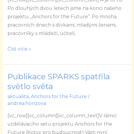
Po dlouhých dvou letech jsme na konci našeho
projektu „Anchors for the Future“. Po mnoha
pracovních dnech s dívkami, mladými ženami,
pracovníky s mládeží, učiteli,
Číst více »
Publikace SPARKS spatřila
Publikace
SPARKS
světlo světa
spatřila
aktualita
,
Anchors for the Future
/
světlo
andrea.honzova
světa
[vc_row][vc_column][vc_column_text]V rámci
vzdělávacího setu projektu Anchors for the
Future (Kotvy pro budoucnost) Vám nyní