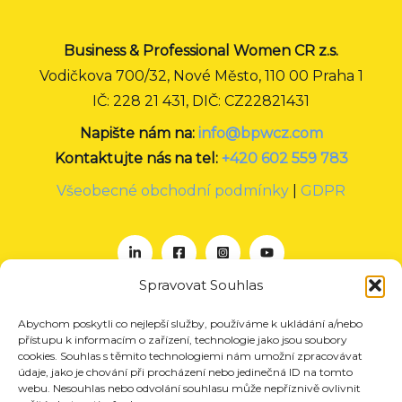
Business & Professional Women CR z.s.
Vodičkova 700/32, Nové Město, 110 00 Praha 1
IČ: 228 21 431, DIČ: CZ22821431
Napište nám na:
info@bpwcz.com
Kontaktujte nás na tel:
+420 602 559 783
Všeobecné obchodní podmínky
|
GDPR
Spravovat Souhlas
Abychom poskytli co nejlepší služby, používáme k ukládání a/nebo
O nás
přístupu k informacím o zařízení, technologie jako jsou soubory
Projekty
cookies. Souhlas s těmito technologiemi nám umožní zpracovávat
údaje, jako je chování při procházení nebo jedinečná ID na tomto
Členství
webu. Nesouhlas nebo odvolání souhlasu může nepříznivě ovlivnit