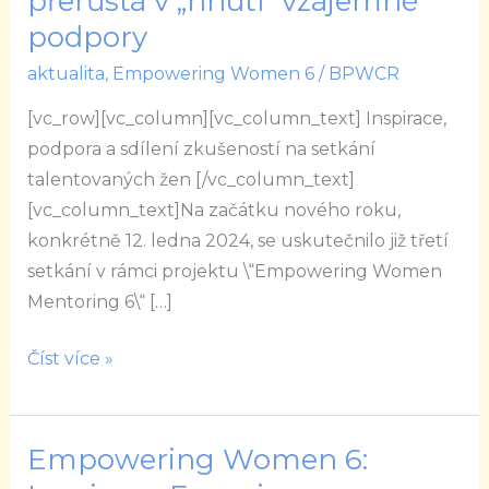
přerůstá v „hnutí“ vzájemné
6:
podpory
Kde
aktualita
,
Empowering Women 6
/
BPWCR
vzdělání
přerůstá
[vc_row][vc_column][vc_column_text] Inspirace,
v
podpora a sdílení zkušeností na setkání
„hnutí“
talentovaných žen [/vc_column_text]
vzájemné
[vc_column_text]Na začátku nového roku,
podpory
konkrétně 12. ledna 2024, se uskutečnilo již třetí
setkání v rámci projektu \“Empowering Women
Mentoring 6\“ […]
Číst více »
Empowering Women 6:
Empowering
Women