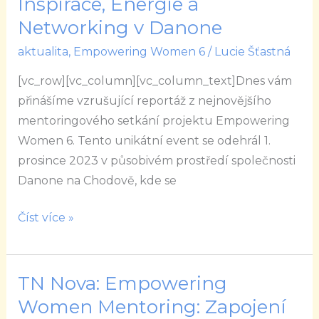
Inspirace, Energie a
6:
Networking v Danone
Inspirace,
aktualita
,
Empowering Women 6
/
Lucie Šťastná
Energie
a
[vc_row][vc_column][vc_column_text]Dnes vám
Networking
přinášíme vzrušující reportáž z nejnovějšího
v
mentoringového setkání projektu Empowering
Danone
Women 6. Tento unikátní event se odehrál 1.
prosince 2023 v působivém prostředí společnosti
Danone na Chodově, kde se
Číst více »
TN Nova: Empowering
TN
Nova:
Women Mentoring: Zapojení