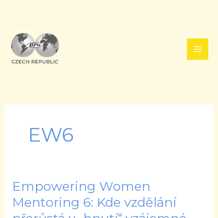
Přeskočit
na
obsah
EW6
Empowering Women
Empowering
Women
Mentoring 6: Kde vzdělání
Mentoring