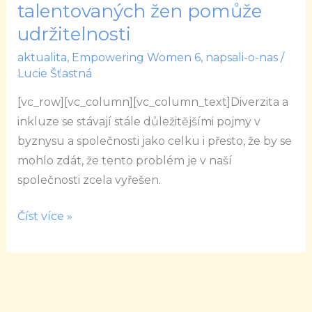
Empowering
talentovaných žen pomůže
Women
udržitelnosti
Mentoring:
aktualita
,
Empowering Women 6
,
napsali-o-nas
/
Zapojení
Lucie Šťastná
talentovaných
žen
[vc_row][vc_column][vc_column_text]Diverzita a
pomůže
inkluze se stávají stále důležitějšími pojmy v
udržitelnosti
byznysu a společnosti jako celku i přesto, že by se
mohlo zdát, že tento problém je v naší
společnosti zcela vyřešen.
Číst více »