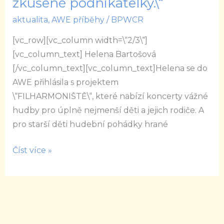
zkušené podnikatelky.\“
AWE
aktualita
,
AWE příběhy
/
BPWCR
hodne
sdílíme
[vc_row][vc_column width=\“2/3\“]
a
[vc_column_text] Helena Bartošová
vedou
[/vc_column_text][vc_column_text]Helena se do
nás
AWE přihlásila s projektem
zkušené
\“FILHARMONIŠTĚ\“, které nabízí koncerty vážné
podnikatelky.\“
hudby pro úplně nejmenší děti a jejich rodiče. A
pro starší děti hudební pohádky hrané
Číst více »