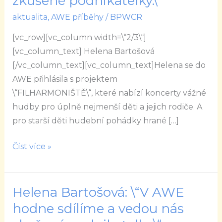
zkušené podnikatelky.\“
AWE
aktualita
,
AWE příběhy
/
BPWCR
hodne
sdílíme
[vc_row][vc_column width=\“2/3\“]
a
[vc_column_text] Helena Bartošová
vedou
[/vc_column_text][vc_column_text]Helena se do
nás
AWE přihlásila s projektem
zkušené
\“FILHARMONIŠTĚ\“, které nabízí koncerty vážné
podnikatelky.\“
hudby pro úplně nejmenší děti a jejich rodiče. A
pro starší děti hudební pohádky hrané […]
Číst více »
Helena Bartošová: \“V AWE
Helena
Bartošová:
hodne sdílíme a vedou nás
\“V