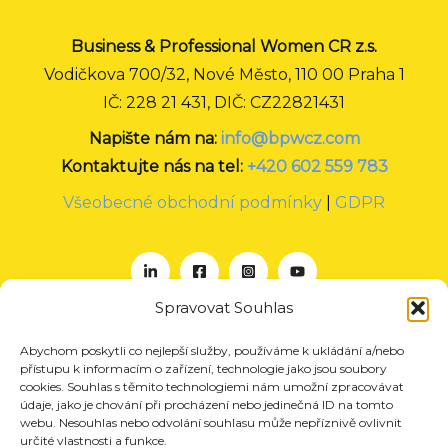
Business & Professional Women CR z.s.
Vodičkova 700/32, Nové Město, 110 00 Praha 1
IČ: 228 21 431, DIČ: CZ22821431
Napište nám na:
info@bpwcz.com
Kontaktujte nás na tel:
+420 602 559 783
Všeobecné obchodní podmínky
|
GDPR
Spravovat Souhlas
Abychom poskytli co nejlepší služby, používáme k ukládání a/nebo
O nás
přístupu k informacím o zařízení, technologie jako jsou soubory
Projekty
cookies. Souhlas s těmito technologiemi nám umožní zpracovávat
údaje, jako je chování při procházení nebo jedinečná ID na tomto
Členství
webu. Nesouhlas nebo odvolání souhlasu může nepříznivě ovlivnit
určité vlastnosti a funkce.
Akce