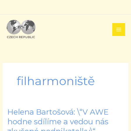
Přeskočit
na
obsah
filharmoniště
Helena Bartošová: \“V AWE
Helena
Bartošová:
hodne sdílíme a vedou nás
\“V