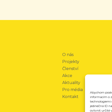
O nás
Projekty
Členství
Akce
Aktuality
Pro média
Abychom poskyt
Kontakt
informacím o za
technologiemi 
jedinečná ID n
ovlivnit určité 