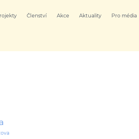
rojekty
Členství
Akce
Aktuality
Pro média
a
zova