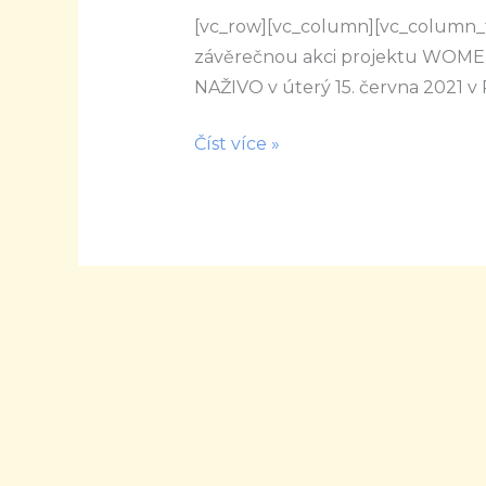
[vc_row][vc_column][vc_column_t
Media
závěrečnou akci projektu WOMED
NAŽIVO v úterý 15. června 2021 v
Číst více »