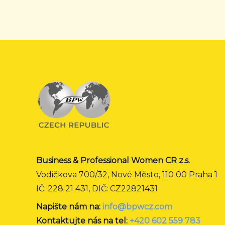
Business & Professional Women CR z.s.
Vodičkova 700/32, Nové Město, 110 00 Praha 1
IČ: 228 21 431, DIČ: CZ22821431
Napište nám na:
info@bpwcz.com
Kontaktujte nás na tel:
+420 602 559 783