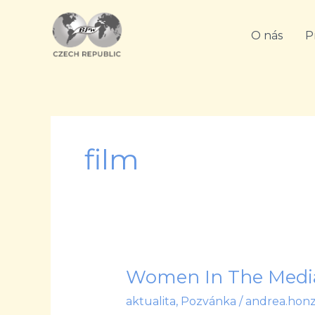
Přeskočit
na
O nás
P
obsah
film
Women In The Medi
Women
In
aktualita
,
Pozvánka
/
andrea.hon
The