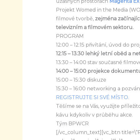
úžasných prostorách
Magenta Exp
Projekt Womed in the Media (WO
filmové tvorbě,
zejména začínající
televizním a filmovém sektoru.
PROGRAM
12:00 – 12:15 přivítání, úvod do
12:15 – 13:30 lehký letní oběd a n
13:30 – 14:00 stav současné filmo
14:00 – 15:00 projekce dokumentu
15:00 – 15:30 diskuze
15:30 – 16:00 networking a pozv
REGISTRUJTE SI SVÉ MÍSTO.
Těšíme se na Vás, využijte přílež
kávu kdykoliv v průběhu akce.
Tým BPWCR
[/vc_column_text][vc_btn title