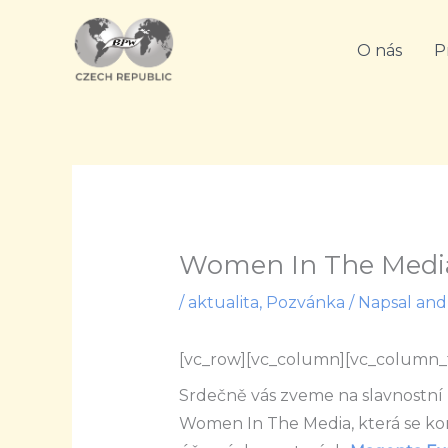
Přeskočit
na
O nás
P
obsah
Women In The Medi
/
aktualita
,
Pozvánka
/ Napsal
and
[vc_row][vc_column][vc_column_
Srdečně vás zveme na slavnostn
Women In The Media, která se k