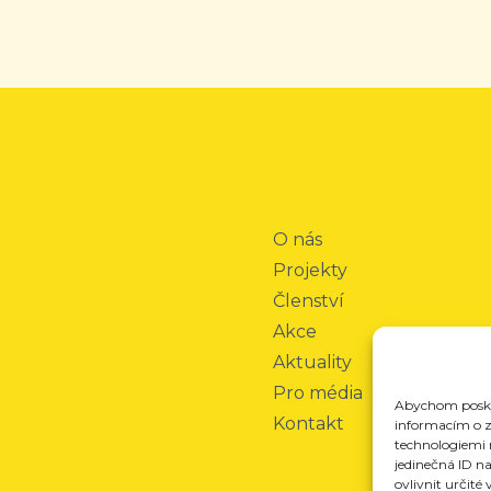
O nás
Projekty
Členství
Akce
Aktuality
Pro média
Abychom poskyt
Kontakt
informacím o za
technologiemi 
jedinečná ID n
ovlivnit určité 