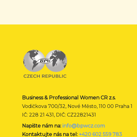
Business & Professional Women CR z.s.
Vodičkova 700/32, Nové Město, 110 00 Praha 1
IČ: 228 21 431, DIČ: CZ22821431
Napište nám na:
info@bpwcz.com
Kontaktujte nás na tel:
+420 602 559 783