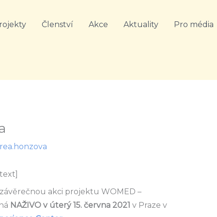
rojekty
Členství
Akce
Aktuality
Pro média
a
rea.honzova
text]
í závěrečnou akci projektu WOMED –
oná
NAŽIVO v úterý 15. června 2021
v Praze v