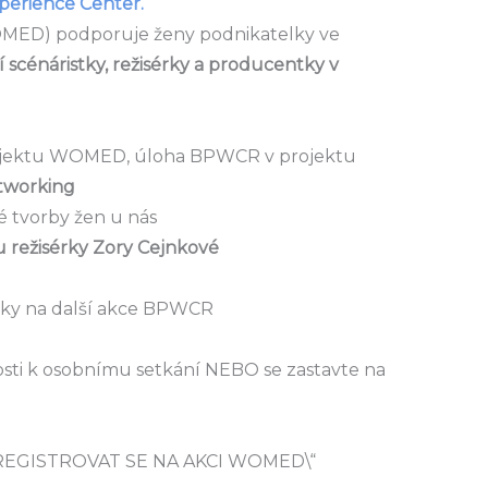
erience Center.
MED) podporuje ženy podnikatelky ve
 scénáristky, režisérky a producentky v
 projektu WOMED, úloha BPWCR v projektu
etworking
vé tvorby žen u nás
 režisérky
Zory Cejnkové
ánky na další akce BPWCR
itosti k osobnímu setkání NEBO se zastavte na
=\“REGISTROVAT SE NA AKCI WOMED\“