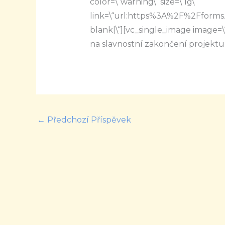
color=\“warning\“ size=\“lg\“
link=\“url:https%3A%2F%2Fform
blank|\“][vc_single_image image=\“
na slavnostní zakončení projekt
←
Předchozí Příspěvek