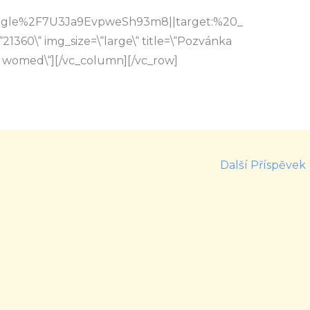
s.gle%2F7U3Ja9EvpweSh93m8||target:%20_
21360\“ img_size=\“large\“ title=\“Pozvánka
u womed\“][/vc_column][/vc_row]
Další Příspěvek