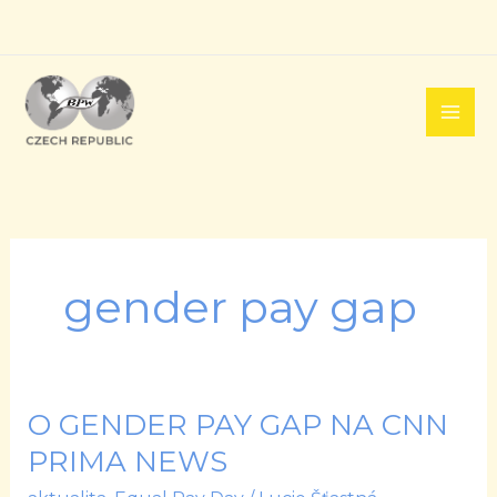
Přeskočit
na
obsah
gender pay gap
O GENDER PAY GAP NA CNN
O
GENDER
PRIMA NEWS
PAY