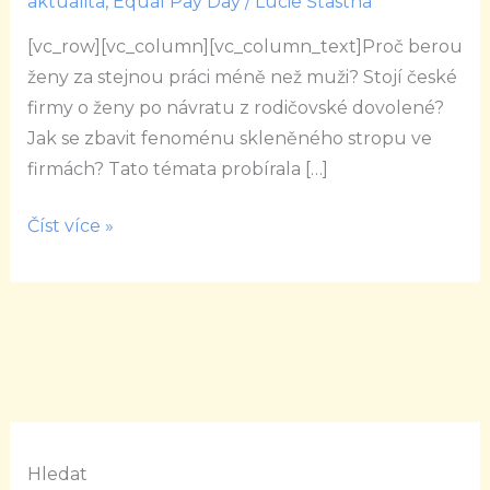
aktualita
,
Equal Pay Day
/
Lucie Šťastná
GAP
[vc_row][vc_column][vc_column_text]Proč berou
NA
ženy za stejnou práci méně než muži? Stojí české
CNN
firmy o ženy po návratu z rodičovské dovolené?
PRIMA
Jak se zbavit fenoménu skleněného stropu ve
NEWS
firmách? Tato témata probírala […]
Číst více »
Hledat