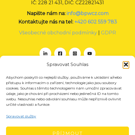
IČ: 228 21 431, DIČ: CZ22821431
Napište nám na:
info@bpwcz.com
Kontaktujte nás na tel:
+420 602 559 783
Všeobecné obchodní podmínky
|
GDPR
Spravovat Souhlas
Abychom poskytli co nejlepší služby, používáme k ukládání a/nebo
O nás
přístupu k informacím o zařízení, technologie jako jsou soubory
Projekty
cookies. Souhlas s těmito technologiemi nám umožní zpracovávat
údaje, jako je chování při procházení nebo jedinečná ID na tomto
Členství
webu. Nesouhlas nebo odvolání souhlasu může nepříznivě ovlivnit
určité vlastnosti a funkce.
Akce
Aktuality
Spravovat služby
Pro média
Kontakt
PŘÍJMOUT