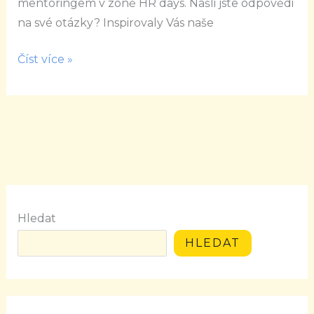
mentoringem v zóně HR days. Našli jste odpovědi
na své otázky? Inspirovaly Vás naše
Číst více »
Hledat
HLEDAT