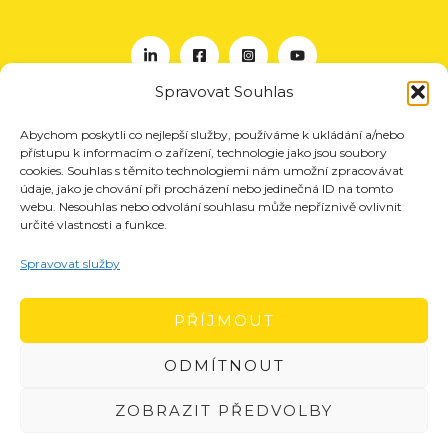
Spravovat Souhlas
Abychom poskytli co nejlepší služby, používáme k ukládání a/nebo
O nás
přístupu k informacím o zařízení, technologie jako jsou soubory
Projekty
cookies. Souhlas s těmito technologiemi nám umožní zpracovávat
údaje, jako je chování při procházení nebo jedinečná ID na tomto
Členství
webu. Nesouhlas nebo odvolání souhlasu může nepříznivě ovlivnit
určité vlastnosti a funkce.
Akce
Aktuality
Spravovat služby
Pro média
Kontakt
PŘÍJMOUT
ODMÍTNOUT
ZOBRAZIT PŘEDVOLBY