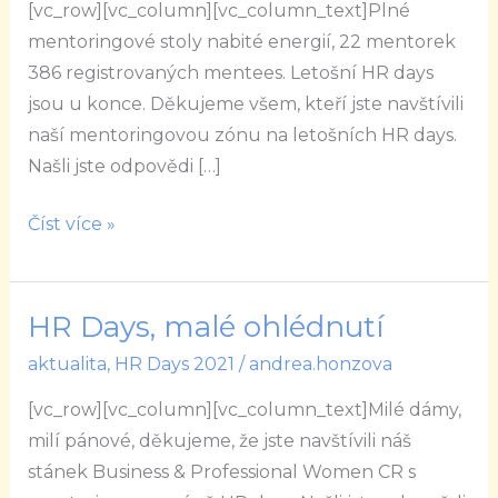
[vc_row][vc_column][vc_column_text]Plné
Days
mentoringové stoly nabité energií, 22 mentorek
2022
386 registrovaných mentees. Letošní HR days
jsou u konce. Děkujeme všem, kteří jste navštívili
naší mentoringovou zónu na letošních HR days.
Našli jste odpovědi […]
Číst více »
HR Days, malé ohlédnutí
HR
Days,
aktualita
,
HR Days 2021
/
andrea.honzova
malé
[vc_row][vc_column][vc_column_text]Milé dámy,
ohlédnutí
milí pánové, děkujeme, že jste navštívili náš
stánek Business & Professional Women CR s