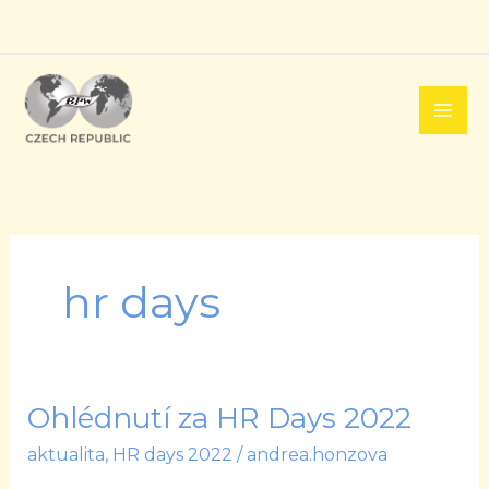
Přeskočit
na
obsah
hr days
Ohlédnutí za HR Days 2022
Ohlédnutí
za
aktualita
,
HR days 2022
/
andrea.honzova
HR