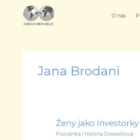
Přeskočit
na
O nás
P
obsah
Jana Brodani
Ženy jako investorky
Ženy
jako
Pozvánka
/
Helena Dreiseitlová
investorky