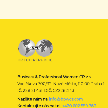
Business & Professional Women CR z.s.
Vodičkova 700/32, Nové Město, 110 00 Praha 1
IČ: 228 21 431, DIČ: CZ22821431
Napište nám na:
info@bpwcz.com
Kontaktujte nás na tel:
+420 602 559 783