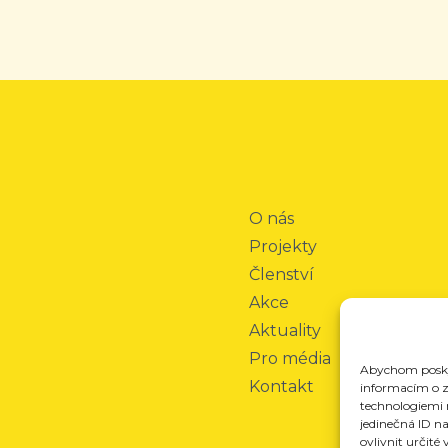
O nás
Projekty
Členství
Akce
Aktuality
Pro média
Abychom poskyt
Kontakt
informacím o za
technologiemi 
jedinečná ID n
ovlivnit určité 