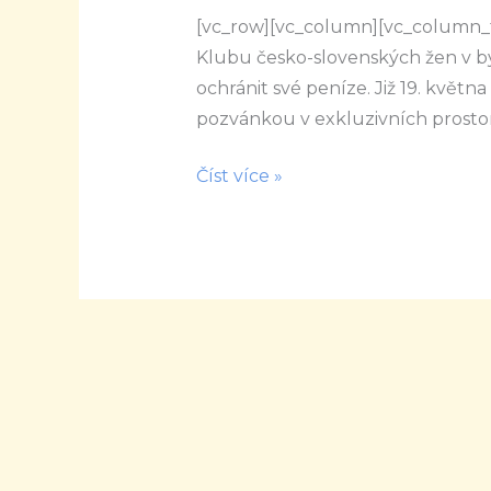
[vc_row][vc_column][vc_column_t
–
Klubu česko-slovenských žen v by
Jak
ochránit své peníze. Již 19. května
ochránit
pozvánkou v exkluzivních prostor
svoje
peníze
Číst více »