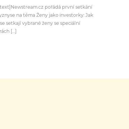
ext]Newstream.cz pořádá první setkání
znyse na téma Ženy jako investorky: Jak
 se setkají vybrané ženy se speciální
ách […]