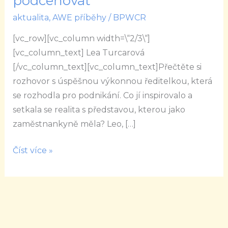
podceňovat
příprava
aktualita
,
AWE příběhy
/
BPWCR
business
plánu
[vc_row][vc_column width=\“2/3\“]
by
[vc_column_text] Lea Turcarová
se
[/vc_column_text][vc_column_text]Přečtěte si
neměla
rozhovor s úspěšnou výkonnou ředitelkou, která
podceňovat
se rozhodla pro podnikání. Co jí inspirovalo a
setkala se realita s představou, kterou jako
zaměstnankyně měla? Leo, […]
Číst více »