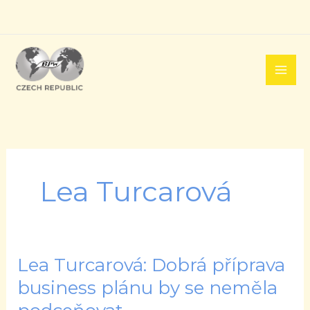
Přeskočit
na
obsah
Lea Turcarová
Lea Turcarová: Dobrá příprava
Lea
Turcarová:
business plánu by se neměla
Dobrá