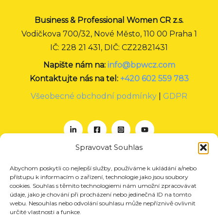
Business & Professional Women CR z.s.
Vodičkova 700/32, Nové Město, 110 00 Praha 1
IČ: 228 21 431, DIČ: CZ22821431
Napište nám na:
info@bpwcz.com
Kontaktujte nás na tel:
+420 602 559 783
Všeobecné obchodní podmínky
|
GDPR
Spravovat Souhlas
Abychom poskytli co nejlepší služby, používáme k ukládání a/nebo
O nás
přístupu k informacím o zařízení, technologie jako jsou soubory
Projekty
cookies. Souhlas s těmito technologiemi nám umožní zpracovávat
údaje, jako je chování při procházení nebo jedinečná ID na tomto
Členství
webu. Nesouhlas nebo odvolání souhlasu může nepříznivě ovlivnit
určité vlastnosti a funkce.
Akce